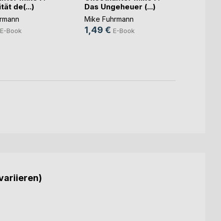
tät de(...)
Das Ungeheuer (...)
Der Sc
hrmann
Mike Fuhrmann
Mike 
1,49 €
0,99
E-Book
E-Book
variieren)