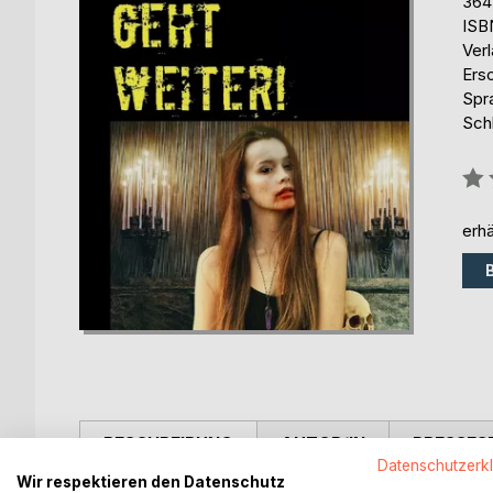
364
ISB
Ver
Ers
Spr
Sch
Bew
0%
erhä
BESCHREIBUNG
AUTOR/IN
PRESSES
Datenschutzerk
Wir respektieren den Datenschutz