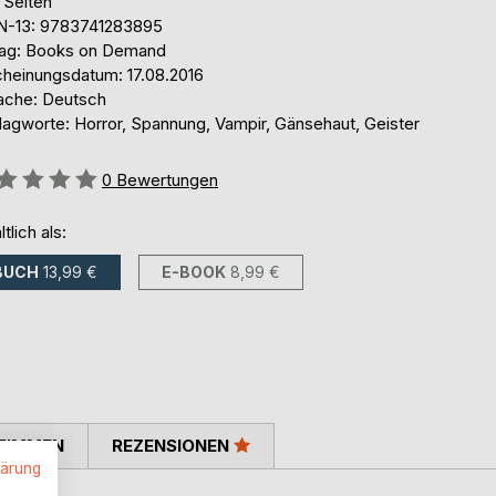
 Seiten
N-13: 9783741283895
lag: Books on Demand
cheinungsdatum: 17.08.2016
ache: Deutsch
lagworte: Horror, Spannung, Vampir, Gänsehaut, Geister
ertung::
0
Bewertungen
ltlich als:
BUCH
13,99 €
E-BOOK
8,99 €
TIMMEN
REZENSIONEN
lärung