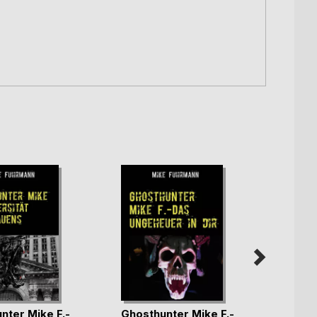
nter Mike F.-
Ghosthunter Mike F.-
Ghost