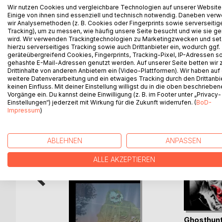
Nun habt ihr (zumindest wenn ihr mein erstes Tasc
Wir nutzen Cookies und vergleichbare Technologien auf unserer Website
Fuhrmann, als ursprünglich normaler Beamter, ange
Einige von ihnen sind essenziell und technisch notwendig. Daneben ver
wir Analysemethoden (z. B. Cookies oder Fingerprints sowie serverseitig
beschäftigen, die in den Bereich Mystik, Horror und 
Tracking), um zu messen, wie häufig unsere Seite besucht und wie sie ge
hoffentlich abermals für mehrere Stunden in ihren
wird. Wir verwenden Trackingtechnologien zu Marketingzwecken und se
Lesen!
hierzu serverseitiges Tracking sowie auch Drittanbieter ein, wodurch ggf.
geräteübergreifend Cookies, Fingerprints, Tracking-Pixel, IP-Adressen s
gehashte E-Mail-Adressen genutzt werden. Auf unserer Seite betten wir
Drittinhalte von anderen Anbietern ein (Video-Plattformen). Wir haben auf
weitere Datenverarbeitung und ein etwaiges Tracking durch den Drittanbi
WEITERE TITEL BEI
Bo
keinen Einfluss. Mit deiner Einstellung willigst du in die oben beschriebe
Vorgänge ein. Du kannst deine Einwilligung (z. B. im Footer unter „Privacy-
Einstellungen“) jederzeit mit Wirkung für die Zukunft widerrufen. (
BoD-
Impressum
)
ABLEHNEN
ANPASSEN
ALLE AKZEPTIEREN
Ghosthunt