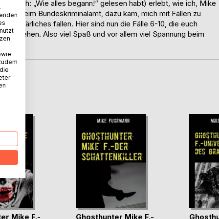
henbuch: „Wie alles begann!“ gelesen habt) erlebt, wie ich, Mike
.
stellt beim Bundeskriminalamt, dazu kam, mich mit Fällen zu
wenden
es
unerklärliches fallen. Hier sind nun die Fälle 6-10, die euch
nutzt
 Bann ziehen. Also viel Spaß und vor allem viel Spannung beim
tzen
owie
 zudem
 die
eter
D
nen
er Mike F.-
Ghosthunter Mike F.-
Ghosthu