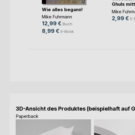
Ghuls mitte
n weise
Wie alles begann!
Mike Fuhrm
,
Nicole
Mike Fuhrmann
2,99 €
E-
s
, ...
12,99 €
Buch
8,99 €
E-Book
3D-Ansicht des Produktes (beispielhaft auf 
Paperback