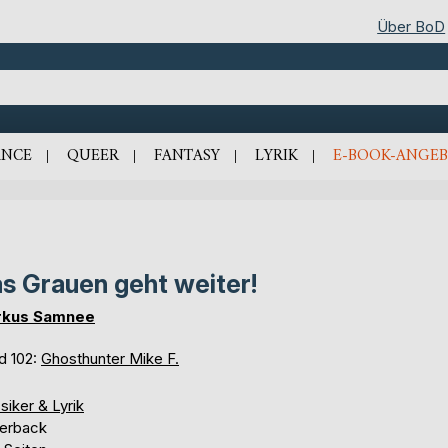
Über BoD
NCE
QUEER
FANTASY
LYRIK
E-BOOK-ANGEB
s Grauen geht weiter!
rkus Samnee
d 102:
Ghosthunter Mike F.
siker & Lyrik
erback