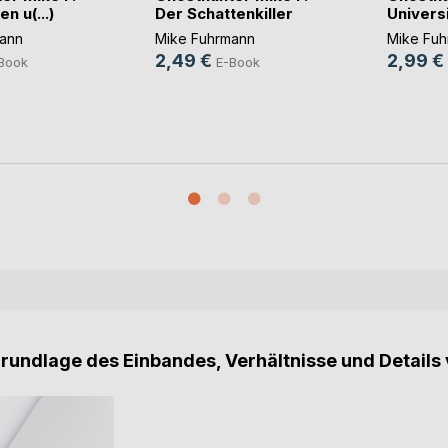
n u(...)
Der Schattenkiller
Universi
ann
Mike Fuhrmann
Mike Fu
2,49 €
2,99 €
Book
E-Book
Grundlage des Einbandes, Verhältnisse und Details 