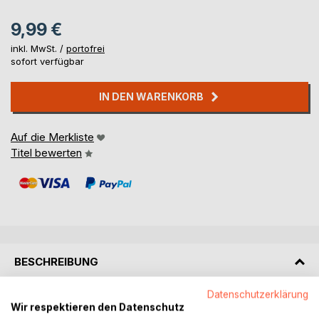
9,99 €
inkl. MwSt. /
portofrei
sofort verfügbar
IN DEN WARENKORB
Auf die Merkliste
Titel bewerten
BESCHREIBUNG
Datenschutzerklärung
Hallo, ich bin das Glückseelchen, und das ist mein treuer
Wir respektieren den Datenschutz
Begleiter, das Glücksherz. In meiner Welt haben das