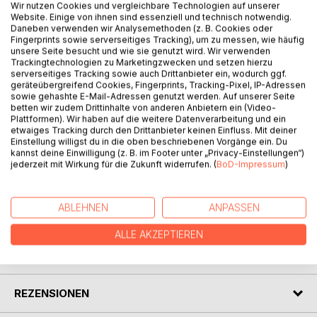
Wir nutzen Cookies und vergleichbare Technologien auf unserer
Glücksherz und ich eine wichtige Aufgabe. Welche das ist
Website. Einige von ihnen sind essenziell und technisch notwendig.
und welches Abenteuer wir erlebt haben, erfahrt ihr in
Daneben verwenden wir Analysemethoden (z. B. Cookies oder
Fingerprints sowie serverseitiges Tracking), um zu messen, wie häufig
diesem Buch. Ich möchte euch von einem sehr
unsere Seite besucht und wie sie genutzt wird. Wir verwenden
ungewöhnlichen Drachenhund und einer sehr tapferen
Trackingtechnologien zu Marketingzwecken und setzen hierzu
Maus erzählen. Zusammen haben wir ein großes und
serverseitiges Tracking sowie auch Drittanbieter ein, wodurch ggf.
geräteübergreifend Cookies, Fingerprints, Tracking-Pixel, IP-Adressen
spannendes Abenteuer erlebt. Erfahrt, wie eine kleine
sowie gehashte E-Mail-Adressen genutzt werden. Auf unserer Seite
Maus über sich hinauswächst und wie ein fieser Bösewicht
betten wir zudem Drittinhalte von anderen Anbietern ein (Video-
seine gerechte Strafe bekommt. Lernt Hicks den
Plattformen). Wir haben auf die weitere Datenverarbeitung und ein
etwaiges Tracking durch den Drittanbieter keinen Einfluss. Mit deiner
Drachenhund kennen, der so ganz anders ist als alle
Einstellung willigst du in die oben beschriebenen Vorgänge ein. Du
anderen Drachenhunde. Seid gewiss, dass das alte
kannst deine Einwilligung (z. B. im Footer unter „Privacy-Einstellungen“)
Sprichwort "Wer anderen eine Grube gräbt, fällt selbst
jederzeit mit Wirkung für die Zukunft widerrufen. (
BoD-Impressum
)
hinein" sich bewahrheitet ...
ABLEHNEN
ANPASSEN
AUTOR/IN
ALLE AKZEPTIEREN
PRESSESTIMMEN
REZENSIONEN