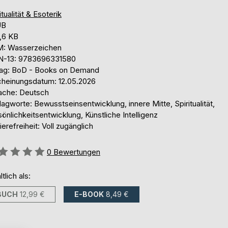
itualität & Esoterik
UB
,6 KB
: Wasserzeichen
N-13: 9783696331580
lag: BoD - Books on Demand
cheinungsdatum: 12.05.2026
ache: Deutsch
agworte: Bewusstseinsentwicklung, innere Mitte, Spiritualität,
önlichkeitsentwicklung, Künstliche Intelligenz
ierefreiheit: Voll zugänglich
ertung::
0
Bewertungen
ltlich als:
BUCH
12,99 €
E-BOOK
8,49 €