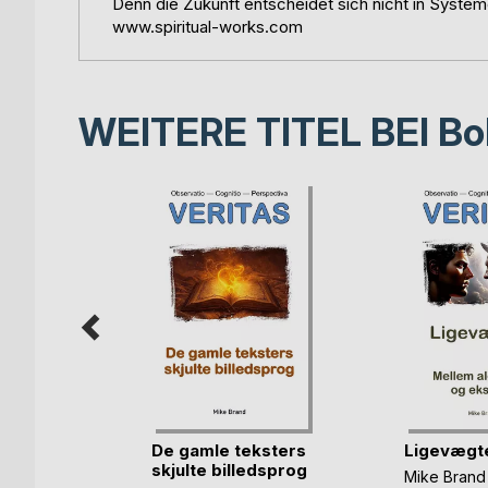
Denn die Zukunft entscheidet sich nicht in Syste
www.spiritual-works.com
WEITERE TITEL BEI
Bo
 Oculta
De gamle teksters
Ligevægt
nos(...)
skjulte billedsprog
Mike Brand