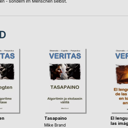
men - sondern im Menschen selbst.
D
en
Tasapaino
El lengu
las imág
Mike Brand