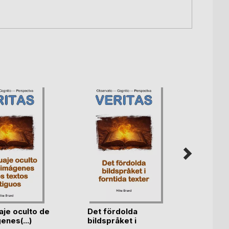
aje oculto de
Det fördolda
Muina
enes(...)
bildspråket i
kätket