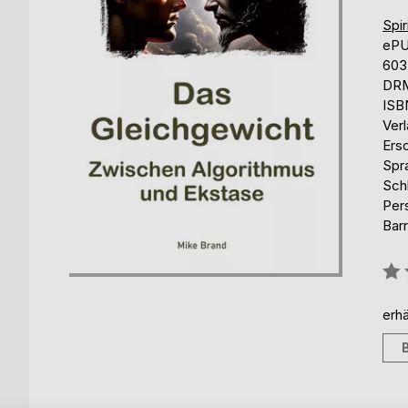
Spir
eP
603
DRM
ISB
Ver
Ers
Spr
Schl
Pers
Barr
Bew
0%
erhä