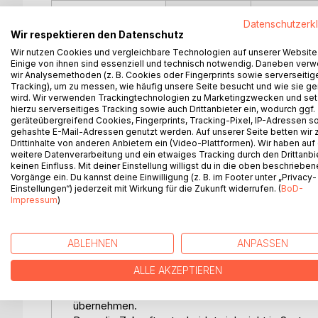
BESCHREIBUNG
AUTOR/IN
PRESSES
Datenschutzerk
Wir respektieren den Datenschutz
Das Gleichgewicht - Zwischen Algorithmus und E
Wir nutzen Cookies und vergleichbare Technologien auf unserer Website
Einige von ihnen sind essenziell und technisch notwendig. Daneben ver
Wir leben in einer Zeit der Extreme: Auf der einen
wir Analysemethoden (z. B. Cookies oder Fingerprints sowie serverseitig
und der technischen Systeme. Auf der anderen Sei
Tracking), um zu messen, wie häufig unsere Seite besucht und wie sie ge
Sinnangebote und den schnellen inneren Rausch.
wird. Wir verwenden Trackingtechnologien zu Marketingzwecken und se
hierzu serverseitiges Tracking sowie auch Drittanbieter ein, wodurch ggf.
Zwischen diesen Polen verliert der Mensch zuneh
geräteübergreifend Cookies, Fingerprints, Tracking-Pixel, IP-Adressen s
Dieses Buch zeigt, dass hinter dieser Entwicklung 
gehashte E-Mail-Adressen genutzt werden. Auf unserer Seite betten wir
Versteinerung, und Luzifer, die Kraft der Überhöh
Drittinhalte von anderen Anbietern ein (Video-Plattformen). Wir haben auf
weitere Datenverarbeitung und ein etwaiges Tracking durch den Drittanbi
Zeit - oft unbemerkt, aber mit weitreichenden Fol
keinen Einfluss. Mit deiner Einstellung willigst du in die oben beschriebe
In klarer, verständlicher Sprache verbindet der A
Vorgänge ein. Du kannst deine Einwilligung (z. B. im Footer unter „Privacy-
Gegenwart wie Digitalisierung, künstlicher Intelli
Einstellungen“) jederzeit mit Wirkung für die Zukunft widerrufen. (
BoD-
Impressum
)
Analyse stehen.
Es führt zu einer entscheidenden Frage:
Wie kann der Mensch inmitten dieser Kräfte bewu
ABLEHNEN
ANPASSEN
Das Gleichgewicht ist kein theoretisches Werk, so
gestärkt, die Wahrnehmung geschärft und eine inn
ALLE AKZEPTIEREN
Flucht.
Ein Buch für alle, die den Mut haben, sich selbst
übernehmen.