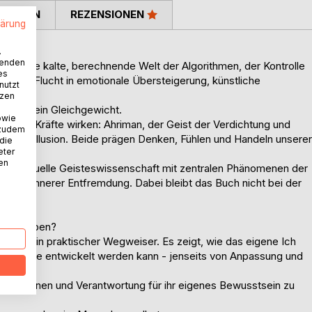
TIMMEN
REZENSIONEN
lärung
kstase
.
wenden
 Seite die kalte, berechnende Welt der Algorithmen, der Kontrolle
es
te die Flucht in emotionale Übersteigerung, künstliche
nutzt
tzen
mend sein Gleichgewicht.
owie
tiefere Kräfte wirken: Ahriman, der Geist der Verdichtung und
 zudem
ung und Illusion. Beide prägen Denken, Fühlen und Handeln unserer
 die
eter
gen.
nen
utor spirituelle Geisteswissenschaft mit zentralen Phänomenen der
genz und innerer Entfremdung. Dabei bleibt das Buch nicht bei der
sst bleiben?
ndern ein praktischer Wegweiser. Es zeigt, wie das eigene Ich
ere Mitte entwickelt werden kann - jenseits von Anpassung und
 zu begegnen und Verantwortung für ihr eigenes Bewusstsein zu