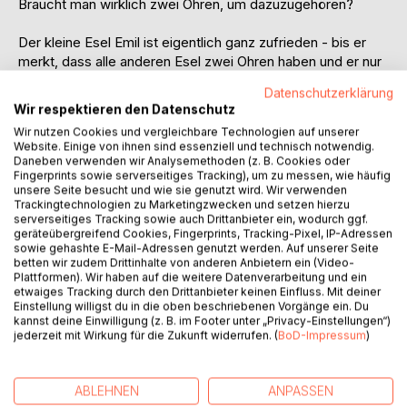
Braucht man wirklich zwei Ohren, um dazuzugehören?
Der kleine Esel Emil ist eigentlich ganz zufrieden - bis er
merkt, dass alle anderen Esel zwei Ohren haben und er nur
eines. Traurig zieht er los, um in der großen weiten Welt ein
Datenschutzerklärung
zweites Ohr zu suchen. Er fragt die Schildkröte, den
Wir respektieren den Datenschutz
Pinguin und viele andere Tiere, doch kein Ohr will so richtig
Wir nutzen Cookies und vergleichbare Technologien auf unserer
passen.
Website. Einige von ihnen sind essenziell und technisch notwendig.
Daneben verwenden wir Analysemethoden (z. B. Cookies oder
Erst als er den fröhlichen Hasen Hoppel trifft, passiert
Fingerprints sowie serverseitiges Tracking), um zu messen, wie häufig
unsere Seite besucht und wie sie genutzt wird. Wir verwenden
etwas Magisches: Hoppel teilt sein Ohr einfach mit ihm!
Trackingtechnologien zu Marketingzwecken und setzen hierzu
Gemeinsam erleben die beiden unzertrennlichen Freunde
serverseitiges Tracking sowie auch Drittanbieter ein, wodurch ggf.
große Abenteuer im Sturm, helfen den kleinsten Ameisen
geräteübergreifend Cookies, Fingerprints, Tracking-Pixel, IP-Adressen
sowie gehashte E-Mail-Adressen genutzt werden. Auf unserer Seite
und erfahren von der weisen Eule ein Geheimnis, das man
betten wir zudem Drittinhalte von anderen Anbietern ein (Video-
nur mit dem Herzen hören kann...
Plattformen). Wir haben auf die weitere Datenverarbeitung und ein
etwaiges Tracking durch den Drittanbieter keinen Einfluss. Mit deiner
Einstellung willigst du in die oben beschriebenen Vorgänge ein. Du
Ein herzerwärmendes Vorlesebuch für kleine und große
kannst deine Einwilligung (z. B. im Footer unter „Privacy-Einstellungen“)
Helden ab 3 Jahren.
jederzeit mit Wirkung für die Zukunft widerrufen. (
BoD-Impressum
)
Altersempfehlung:
Zum Vorlesen ab 3 Jahren/Für Erstleser ab 6 Jahren
ABLEHNEN
ANPASSEN