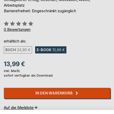
Arbeitsplatz
Barrierefreiheit: Eingeschränkt zugänglich
Bewertung::
0%
0
Bewertungen
erhältlich als:
BUCH
24,90 €
E-BOOK
13,99 €
13,99 €
inkl. MwSt.
sofort verfügbar als Download
IN DEN WARENKORB
Auf die Merkliste
Titel bewerten