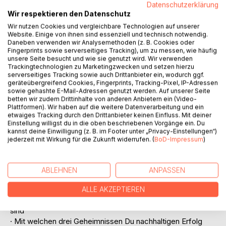
Datenschutzerklärung
Wir respektieren den Datenschutz
Wir nutzen Cookies und vergleichbare Technologien auf unserer
Website. Einige von ihnen sind essenziell und technisch notwendig.
Daneben verwenden wir Analysemethoden (z. B. Cookies oder
Fingerprints sowie serverseitiges Tracking), um zu messen, wie häufig
unsere Seite besucht und wie sie genutzt wird. Wir verwenden
Trackingtechnologien zu Marketingzwecken und setzen hierzu
serverseitiges Tracking sowie auch Drittanbieter ein, wodurch ggf.
BESCHREIBUNG
geräteübergreifend Cookies, Fingerprints, Tracking-Pixel, IP-Adressen
sowie gehashte E-Mail-Adressen genutzt werden. Auf unserer Seite
betten wir zudem Drittinhalte von anderen Anbietern ein (Video-
Mit guter Laune und voller Vorfreude montags zur Arbeit
Plattformen). Wir haben auf die weitere Datenverarbeitung und ein
gehen, gute Beziehungen mit den Kollegen pflegen,
etwaiges Tracking durch den Drittanbieter keinen Einfluss. Mit deiner
Einstellung willigst du in die oben beschriebenen Vorgänge ein. Du
Erfolgserlebnisse sammeln und das Gefühl haben, etwas
kannst deine Einwilligung (z. B. im Footer unter „Privacy-Einstellungen“)
zu bewegen - all das muss kein Traum bleiben!
jederzeit mit Wirkung für die Zukunft widerrufen. (
BoD-Impressum
)
Patrick Vergult führt Dir anhand von zehn Kernthemen vor
Augen, warum Du wirklich arbeitest und mit welchen sofort
umsetzbaren, praxisnahen Tipps Du schon heute mehr
ABLEHNEN
ANPASSEN
Zufriedenheit an Deinem Arbeitsplatz erreichen kannst.
Du erfährst unter anderem:
ALLE AKZEPTIEREN
· Welche drei Grundwerte für Deinen Erfolg maßgeblich
sind
· Mit welchen drei Geheimnissen Du nachhaltigen Erfolg