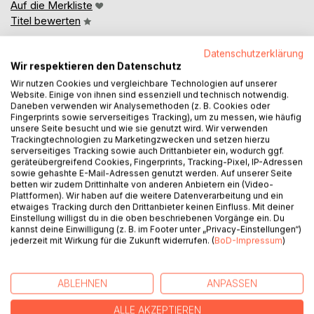
Auf die Merkliste
Titel bewerten
Datenschutzerklärung
Wir respektieren den Datenschutz
Wir nutzen Cookies und vergleichbare Technologien auf unserer
Website. Einige von ihnen sind essenziell und technisch notwendig.
Daneben verwenden wir Analysemethoden (z. B. Cookies oder
Fingerprints sowie serverseitiges Tracking), um zu messen, wie häufig
BESCHREIBUNG
unsere Seite besucht und wie sie genutzt wird. Wir verwenden
Trackingtechnologien zu Marketingzwecken und setzen hierzu
serverseitiges Tracking sowie auch Drittanbieter ein, wodurch ggf.
geräteübergreifend Cookies, Fingerprints, Tracking-Pixel, IP-Adressen
Markus Menner besitzt neben seiner Ausbildung als
sowie gehashte E-Mail-Adressen genutzt werden. Auf unserer Seite
Fachinformatiker einen Hochschulabschluss in
betten wir zudem Drittinhalte von anderen Anbietern ein (Video-
Plattformen). Wir haben auf die weitere Datenverarbeitung und ein
Betriebswirtschaft.
etwaiges Tracking durch den Drittanbieter keinen Einfluss. Mit deiner
Seine Karriere begann er in verschiedenen Unternehmen
Einstellung willigst du in die oben beschriebenen Vorgänge ein. Du
als Software-Architekt, Entwicklungsleiter und Consultant
kannst deine Einwilligung (z. B. im Footer unter „Privacy-Einstellungen“)
jederzeit mit Wirkung für die Zukunft widerrufen. (
BoD-Impressum
)
im Bereich ERP-Systeme. Dort lernte er unter anderem die
Prozesse und deren Herausforderungen in produzierenden
Unternehmen kennen.
ABLEHNEN
ANPASSEN
Später wechselte er in die Medizintechnik-Branche, wo er
zuletzt für die Entwicklung der Laborautomations-
ALLE AKZEPTIEREN