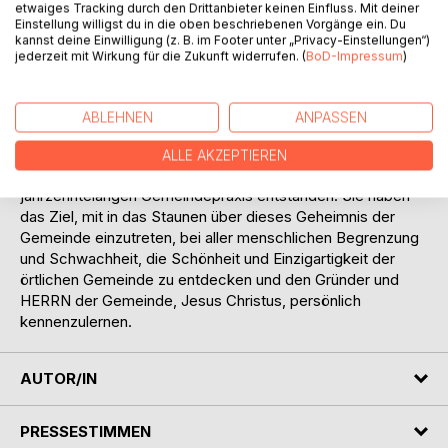
hohe Bedeutung der Gemeinde Jesu Christi, die von
etwaiges Tracking durch den Drittanbieter keinen Einfluss. Mit deiner
Einstellung willigst du in die oben beschriebenen Vorgänge ein. Du
Ewigkeit her von Gott bestimmt ist, ein Zeugnis in der
kannst deine Einwilligung (z. B. im Footer unter „Privacy-Einstellungen“)
gegenwärtigen und zukünftigen Welt zu sein. Christsein
jederzeit mit Wirkung für die Zukunft widerrufen. (
BoD-Impressum
)
ohne Zugehörigkeit zu einer örtlichen Gemeinde oder
Kirche ist vom Neuen Testament her nicht denkbar. Die
Gemeinde ist die Hoffnung der Welt. Sie ist die einzige
ABLEHNEN
ANPASSEN
Institution, die über den Tod hinaus Bestand hat. Die
vorliegenden Predigten, die alle Kapitel des Epheserbriefes
ALLE AKZEPTIEREN
berücksichtigen, sind auf dem Hintergrund einer
jahrzehntelangen Gemeindepraxis entstanden. Sie haben
das Ziel, mit in das Staunen über dieses Geheimnis der
Gemeinde einzutreten, bei aller menschlichen Begrenzung
und Schwachheit, die Schönheit und Einzigartigkeit der
örtlichen Gemeinde zu entdecken und den Gründer und
HERRN der Gemeinde, Jesus Christus, persönlich
kennenzulernen.
AUTOR/IN
PRESSESTIMMEN