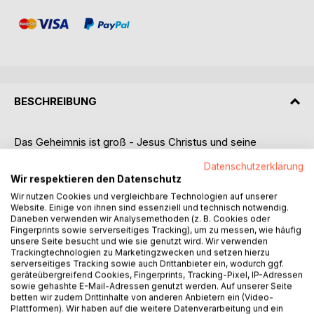
BESCHREIBUNG
Das Geheimnis ist groß - Jesus Christus und seine
Gemeinde!
Datenschutzerklärung
Dieses Geheimnis entfaltet Paulus im Epheserbrief, den er
Wir respektieren den Datenschutz
wahrscheinlich um das Jahr 60 n. Chr. im Gefängnis in Rom
Wir nutzen Cookies und vergleichbare Technologien auf unserer
geschrieben hat, indem er vom Wunder und Geheimnis der
Website. Einige von ihnen sind essenziell und technisch notwendig.
Juden und Heiden umgreifenden, in kosmische
Daneben verwenden wir Analysemethoden (z. B. Cookies oder
Dimensionen hineinragenden Gemeinde und Kirche Jesu
Fingerprints sowie serverseitiges Tracking), um zu messen, wie häufig
unsere Seite besucht und wie sie genutzt wird. Wir verwenden
Christi schwärmt. Er hat dabei sowohl die sichtbare
Trackingtechnologien zu Marketingzwecken und setzen hierzu
Gemeinde in Ephesus, in der er als Apostel drei Jahre
serverseitiges Tracking sowie auch Drittanbieter ein, wodurch ggf.
gelebt und gearbeitet hat, als auch die weltweite
geräteübergreifend Cookies, Fingerprints, Tracking-Pixel, IP-Adressen
sowie gehashte E-Mail-Adressen genutzt werden. Auf unserer Seite
unsichtbare Kirche Jesu Christi, von der nur Gott weiß, wer
betten wir zudem Drittinhalte von anderen Anbietern ein (Video-
dazu gehört, vor Augen. Der Epheserbrief zeigt uns die
Plattformen). Wir haben auf die weitere Datenverarbeitung und ein