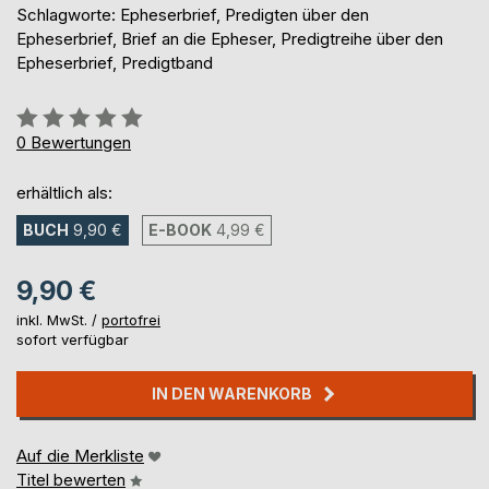
Schlagworte: Epheserbrief, Predigten über den
Epheserbrief, Brief an die Epheser, Predigtreihe über den
Epheserbrief, Predigtband
Bewertung::
0%
0
Bewertungen
erhältlich als:
BUCH
9,90 €
E-BOOK
4,99 €
9,90 €
inkl. MwSt. /
portofrei
sofort verfügbar
IN DEN WARENKORB
Auf die Merkliste
Titel bewerten