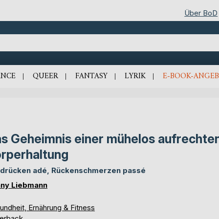
Über BoD
NCE
QUEER
FANTASY
LYRIK
E-BOOK-ANGEB
s Geheimnis einer mühelos aufrechte
rperhaltung
drücken adé, Rückenschmerzen passé
ny Liebmann
undheit, Ernährung & Fitness
erback