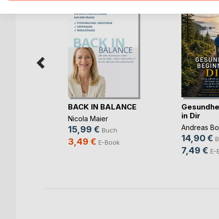
äkkeet
BACK IN BALANCE
Gesundhei
in Dir
Nicola Maier
Andreas Bo
15,99 €
ch
Buch
14,90 €
B
3,49 €
ook
E-Book
7,49 €
E-