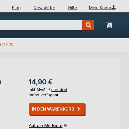
Blog
Newsletter
Hilfe
Mein Konto
Mein Wa
OTE %
n
14,90 €
inkl. MwSt. /
portofrei
sofort verfügbar
IN DEN WARENKORB
Auf die Merkliste