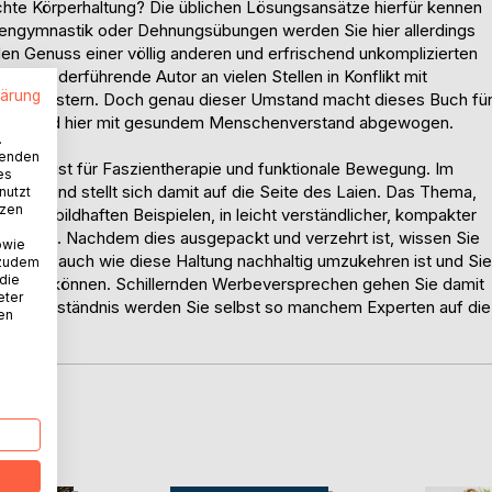
echte Körperhaltung? Die üblichen Lösungsansätze hierfür kennen
kengymnastik oder Dehnungsübungen werden Sie hier allerdings
en Genuss einer völlig anderen und erfrischend unkomplizierten
er federführende Autor an vielen Stellen in Konflikt mit
lärung
laubensmustern. Doch genau dieser Umstand macht dieses Buch fü
stand wird hier mit gesundem Menschenverstand abgewogen.
.
wenden
 Spezialist für Faszientherapie und funktionale Bewegung. Im
es
men und stellt sich damit auf die Seite des Laien. Das Thema,
nutzt
tzen
ielen bildhaften Beispielen, in leicht verständlicher, kompakter
erpackt. Nachdem dies ausgepackt und verzehrt ist, wissen Sie
owie
 sondern auch wie diese Haltung nachhaltig umzukehren ist und Sie
 zudem
 die
efreien können. Schillernden Werbeversprechen gehen Sie damit
eter
ngten Verständnis werden Sie selbst so manchem Experten auf die
nen
D