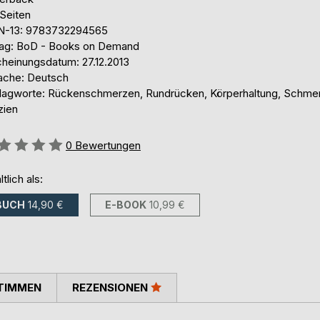
 Seiten
N-13: 9783732294565
lag: BoD - Books on Demand
cheinungsdatum: 27.12.2013
ache: Deutsch
lagworte: Rückenschmerzen, Rundrücken, Körperhaltung, Schmer
zien
ertung::
0
Bewertungen
ltlich als:
BUCH
14,90 €
E-BOOK
10,99 €
TIMMEN
REZENSIONEN