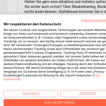
Hätten Sie gern eine attraktive und mühelos aufr
Sie sicher auch schon? Über Muskeltraining, Rüc
nichts lesen können. Stattdessen kommen Sie in d
Sichtweise, fernab des Mainstreams. Dabei kommt d
Datenschutzerk
traditionellen Lehrmeinungen, Vorurteilen und G
Wir respektieren den Datenschutz
aufgeschlossene Leser so interessant. Sachver
Wir nutzen Cookies und vergleichbare Technologien auf unserer Website
Einige von ihnen sind essenziell und technisch notwendig. Daneben ver
Ronny Liebmann lehrt und praktiziert als gefragter
wir Analysemethoden (z. B. Cookies oder Fingerprints sowie serverseitig
vorliegenden Buch packt er sein Fachwissen zusam
Tracking), um zu messen, wie häufig unsere Seite besucht und wie sie ge
wird. Wir verwenden Trackingtechnologien zu Marketingzwecken und se
mühelos aufrechte Körperhaltung, wird anhand von v
hierzu serverseitiges Tracking sowie auch Drittanbieter ein, wodurch ggf.
und teils humoristischer Weise zu einem Bonbon v
geräteübergreifend Cookies, Fingerprints, Tracking-Pixel, IP-Adressen s
nicht nur wie ein runder Rücken wirklich entsteht,
gehashte E-Mail-Adressen genutzt werden. Auf unserer Seite betten wir
Drittinhalte von anderen Anbietern ein (Video-Plattformen). Wir haben auf
sich damit auch von leidigen Rückenschmerzen b
weitere Datenverarbeitung und ein etwaiges Tracking durch den Drittanbi
in Zukunft nicht mehr auf den Leim. Mit dem erla
keinen Einfluss. Mit deiner Einstellung willigst du in die oben beschriebe
Füße treten können.
Vorgänge ein. Du kannst deine Einwilligung (z. B. im Footer unter „Privacy-
Einstellungen“) jederzeit mit Wirkung für die Zukunft widerrufen. (
BoD-
Impressum
)
WEITERE TITEL BEI
Bo
ABLEHNEN
ANPASSEN
ALLE AKZEPTIEREN