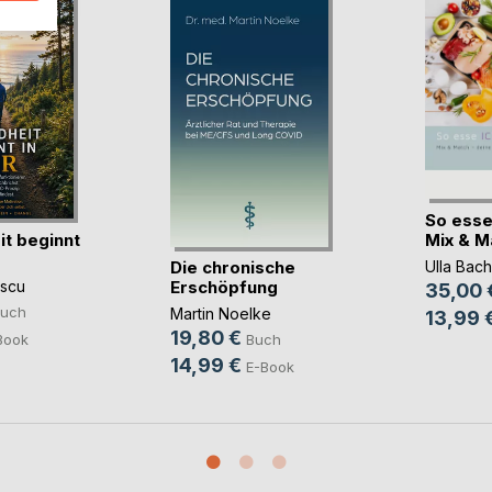
So esse
t beginnt
Mix & Mat
Die chronische
Ulla Bach
Erschöpfung
scu
35,00 
uch
Martin Noelke
13,99 
19,80 €
Book
Buch
14,99 €
E-Book