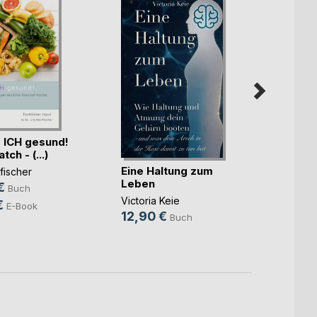
 ICH gesund!
ch - (...)
Eine Haltung zum
Wenn a
fischer
Leben
ist al
€
Buch
Victoria Keie
Rosa 
€
E-Book
12,90 €
24,9
Buch
18,9