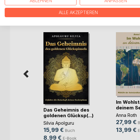
ABLEHNEN
ANPASSEN
ALLE AKZEPTIEREN
WEITERE TITEL BEI
Bo
Im Wohlst
deinem Se
Das Geheimnis des
it
goldenen Glücksp(...)
Anna Roth
27,99 €
Silvia Apolguru
13,99 €
15,99 €
E
h
Buch
8,99 €
ok
E-Book