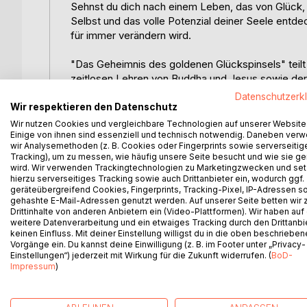
Sehnst du dich nach einem Leben, das von Glück, F
Selbst und das volle Potenzial deiner Seele entde
für immer verändern wird.
"Das Geheimnis des goldenen Glückspinsels" teilt d
zeitlosen Lehren von Buddha und Jesus sowie de
Tierkommunikation miteinander verbindet. Sie erzä
Datenschutzerk
nach Glück, Erfüllung und spirituellem Wachstum. 
Wir respektieren den Datenschutz
wirst du lernen, wie du die Hürden des Alltags üb
Wir nutzen Cookies und vergleichbare Technologien auf unserer Website
Einige von ihnen sind essenziell und technisch notwendig. Daneben ver
Zufriedenheit findest.
wir Analysemethoden (z. B. Cookies oder Fingerprints sowie serverseitig
Tracking), um zu messen, wie häufig unsere Seite besucht und wie sie ge
Entdecke das Potenzial, das schon immer in dir s
wird. Wir verwenden Trackingtechnologien zu Marketingzwecken und se
und Transformation. Lass dich von Apolgurus Silvi
hierzu serverseitiges Tracking sowie auch Drittanbieter ein, wodurch ggf.
geräteübergreifend Cookies, Fingerprints, Tracking-Pixel, IP-Adressen s
Glück und die Spiritualität in deinem Leben zu ver
gehashte E-Mail-Adressen genutzt werden. Auf unserer Seite betten wir
Drittinhalte von anderen Anbietern ein (Video-Plattformen). Wir haben auf
Bereite dich darauf vor, das Geheimnis des golden
weitere Datenverarbeitung und ein etwaiges Tracking durch den Drittanbi
keinen Einfluss. Mit deiner Einstellung willigst du in die oben beschriebe
du schon immer wolltest! Finde den Mut, dich selbs
Vorgänge ein. Du kannst deine Einwilligung (z. B. im Footer unter „Privacy-
verborgen liegt.
Einstellungen“) jederzeit mit Wirkung für die Zukunft widerrufen. (
BoD-
Impressum
)
Entdecke das Geheimnis des Glückspinsels: Eine i