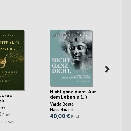
Nicht ganz dicht. Aus
bares
dem Leben ei(...)
rk
Das G
Varda Beate
ños
Mike B
Hasselmann
€
Buch
12,9
40,00 €
Buch
€
E-Book
8,49