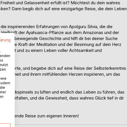
reiheit und Gelassenheit erfüllt ist? Möchtest du dein wahres
cken? Dann begib dich auf eine einzigartige Reise, die dein Leben
ie inspirierenden Erfahrungen von Apolguru Silvia, die die
r Heilkraft der Ayahuasca-Pflanze aus dem Amazonas und der
hlt ihre bewegende Geschichte und hilft dir bei deiner Suche
lärung
Durch die Kraft der Meditation und der Besinnung auf dein Herz
erwindest und zu einem Leben voller Achtsamkeit und
.
wenden
es
nutzt
chlummerte, und begebe dich auf eine Reise der Selbsterkenntnis
tzen
as Weisheit und ihrem mitfühlenden Herzen inspirieren, um das
owie
ankern.
 zudem
 die
en Glückspinsels zu lüften und endlich das Leben zu führen, das
eter
nen
t zu entfalten, und die Gewissheit, dass wahres Glück tief in dir
nspirierende Reise zum eigenen Inneren!