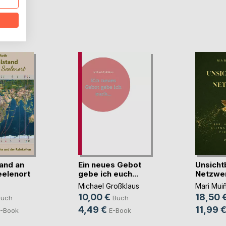
D
and an
Ein neues Gebot
Unsicht
elenort
gebe ich euch...
Netzwe
Michael Großklaus
Mari Mui
10,00 €
18,50 
Buch
Buch
4,49 €
11,99 
-Book
E-Book