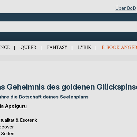
Über BoD
NCE
QUEER
FANTASY
LYRIK
E-BOOK-ANGEB
s Geheimnis des goldenen Glückspins
ahre die Botschaft deines Seelenplans
via Apolguru
itualität & Esoterik
dcover
 Seiten