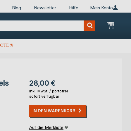
Blog
Newsletter
Hilfe
Mein Konto
Mein Wa
OTE %
els
28,00 €
inkl. MwSt. /
portofrei
sofort verfügbar
IN DEN WARENKORB
Auf die Merkliste