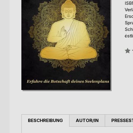
ISB
Ver
Ers
Spr
Schl
östl
Bew
0%
BESCHREIBUNG
AUTOR/IN
PRESSES