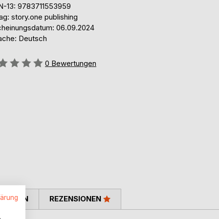
N-13: 9783711553959
ag: story.one publishing
cheinungsdatum: 06.09.2024
ache: Deutsch
ertung::
0
Bewertungen
lärung
TIMMEN
REZENSIONEN
.