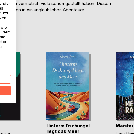
die sich vermutlich viele schon gestellt haben. Diesem
wenden
es
geradewegs in ein unglaubliches Abenteuer.
nutzt
tzen
owie
 zudem
D
 die
eter
nen
Hinterm Dschungel
Meister
liegt das Meer
panda
David Bi