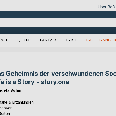
Über BoD
NCE
QUEER
FANTASY
LYRIK
E-BOOK-ANGEB
s Geheimnis der verschwundenen Soc
fe is a Story - story.one
uela Böhm
ane & Erzählungen
dcover
Seiten