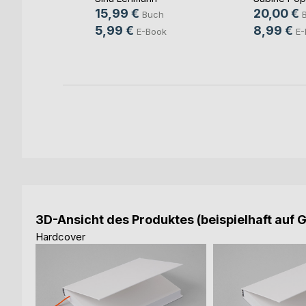
15,99 €
20,00 €
Buch
ovic
5,99 €
8,99 €
E-Book
E-
ch
ook
3D-Ansicht des Produktes (beispielhaft auf 
Hardcover