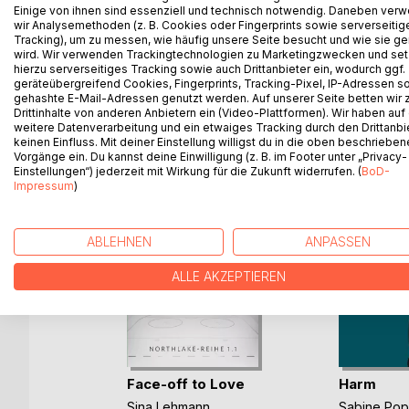
Warum gehen Socken so oft verloren? Eine Frage, 
Einige von ihnen sind essenziell und technisch notwendig. Daneben ver
wir Analysemethoden (z. B. Cookies oder Fingerprints sowie serverseitig
Geheimnis ist Mia auf der Spur. Dabei stürzt sie 
Tracking), um zu messen, wie häufig unsere Seite besucht und wie sie ge
wird. Wir verwenden Trackingtechnologien zu Marketingzwecken und se
hierzu serverseitiges Tracking sowie auch Drittanbieter ein, wodurch ggf.
geräteübergreifend Cookies, Fingerprints, Tracking-Pixel, IP-Adressen s
gehashte E-Mail-Adressen genutzt werden. Auf unserer Seite betten wir
WEITERE TITEL BEI
Bo
Drittinhalte von anderen Anbietern ein (Video-Plattformen). Wir haben auf
weitere Datenverarbeitung und ein etwaiges Tracking durch den Drittanbi
keinen Einfluss. Mit deiner Einstellung willigst du in die oben beschriebe
Vorgänge ein. Du kannst deine Einwilligung (z. B. im Footer unter „Privacy-
Einstellungen“) jederzeit mit Wirkung für die Zukunft widerrufen. (
BoD-
Impressum
)
ABLEHNEN
ANPASSEN
ALLE AKZEPTIEREN
Face-off to Love
Harm
Sina Lehmann
Sabine Po
b und