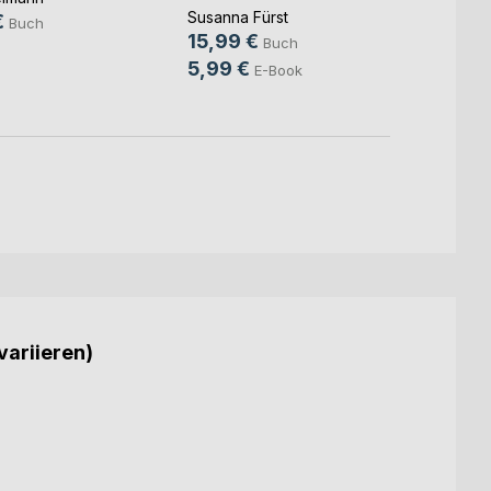
Susanna Fürst
€
14,9
Buch
15,99 €
Buch
9,99
5,99 €
E-Book
variieren)