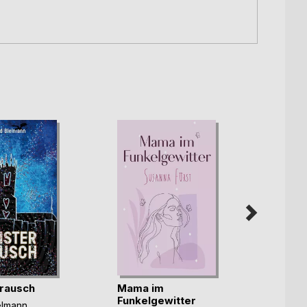
rausch
Mama im
Unter
Funkelgewitter
elmann
Christ