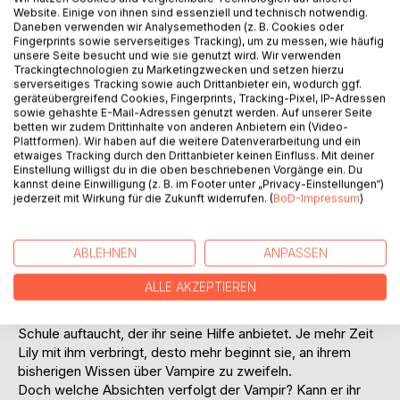
Website. Einige von ihnen sind essenziell und technisch notwendig.
Titel bewerten
Daneben verwenden wir Analysemethoden (z. B. Cookies oder
Fingerprints sowie serverseitiges Tracking), um zu messen, wie häufig
unsere Seite besucht und wie sie genutzt wird. Wir verwenden
Trackingtechnologien zu Marketingzwecken und setzen hierzu
serverseitiges Tracking sowie auch Drittanbieter ein, wodurch ggf.
geräteübergreifend Cookies, Fingerprints, Tracking-Pixel, IP-Adressen
sowie gehashte E-Mail-Adressen genutzt werden. Auf unserer Seite
betten wir zudem Drittinhalte von anderen Anbietern ein (Video-
Plattformen). Wir haben auf die weitere Datenverarbeitung und ein
BESCHREIBUNG
etwaiges Tracking durch den Drittanbieter keinen Einfluss. Mit deiner
Einstellung willigst du in die oben beschriebenen Vorgänge ein. Du
kannst deine Einwilligung (z. B. im Footer unter „Privacy-Einstellungen“)
jederzeit mit Wirkung für die Zukunft widerrufen. (
BoD-Impressum
)
Ihr ganzes Leben lang war Lily überzeugte Vampirjägerin,
bis sich eines Nachts ein Unfall ereignete, welcher ihr
gesamtes Leben veränderte.
ABLEHNEN
ANPASSEN
Über Nacht wurde sie zum Vampir. Hin- und hergerissen
zwischen ihrer Identität als Vampirjägerin und ihres Daseins
ALLE AKZEPTIEREN
als Vampir kämpft sie gegen die neuen Gelüste ihres
Körpers an, als plötzlich ein mächtiger Vampir in ihrer
Schule auftaucht, der ihr seine Hilfe anbietet. Je mehr Zeit
Lily mit ihm verbringt, desto mehr beginnt sie, an ihrem
bisherigen Wissen über Vampire zu zweifeln.
Doch welche Absichten verfolgt der Vampir? Kann er ihr