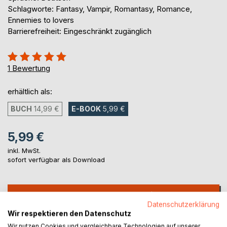
Schlagworte: Fantasy, Vampir, Romantasy, Romance,
Ennemies to lovers
Barrierefreiheit: Eingeschränkt zugänglich
Bewertung::
100%
1
Bewertung
erhältlich als:
BUCH
14,99 €
E-BOOK
5,99 €
5,99 €
inkl. MwSt.
sofort verfügbar als Download
IN DEN WARENKORB
Datenschutzerklärung
Wir respektieren den Datenschutz
Auf die Merkliste
Wir nutzen Cookies und vergleichbare Technologien auf unserer