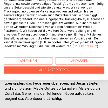
Fingerprints sowie serverseitiges Tracking), um zu messen, wie häufig
unsere Seite besucht und wie sie genutzt wird. Wir verwenden
Trackingtechnologien zu Marketingzwecken und setzen hierzu
serverseitiges Tracking sowie auch Drittanbieter ein, wodurch ggf.
BESCHREIBUNG
geräteübergreifend Cookies, Fingerprints, Tracking-Pixel, IP-Adressen
sowie gehashte E-Mail-Adressen genutzt werden. Auf unserer Seite
betten wir zudem Drittinhalte von anderen Anbietern ein (Video-
Plattformen). Wir haben auf die weitere Datenverarbeitung und ein
Alles Zufall? Kann passieren!
etwaiges Tracking durch den Drittanbieter keinen Einfluss. Mit deiner
Einstellung willigst du in die oben beschriebenen Vorgänge ein. Du
kannst deine Einwilligung (z. B. im Footer unter „Privacy-Einstellungen“)
Westkreta. Im beschaulichen Dorf Azogires geschieht ein
jederzeit mit Wirkung für die Zukunft widerrufen. (
BoD-Impressum
)
Unglück. Der Ex-Afghanistan-Soldat Riemen muss
flüchten. Seine drei Freunde helfen ihm bei der
abenteuerlichen Flucht in einem amerikanischen
ABLEHNEN
ANPASSEN
Straßenkreuzer über alle Berge.
ALLE AKZEPTIEREN
Der Fluchtweg führt sie direkt in die Unterwelt des Hades.
Wo sie dem Schwanzgott begegnen, die Sphinx
überwinden, das Fegefeuer überleben, mit Jesus streiten
und sich bis zum Maule Gottes vorkämpfen. Als sie durch
Zufall das Geheimnis der fehlenden Rippe aufdecken,
beginnt das Abenteuer erst richtig.