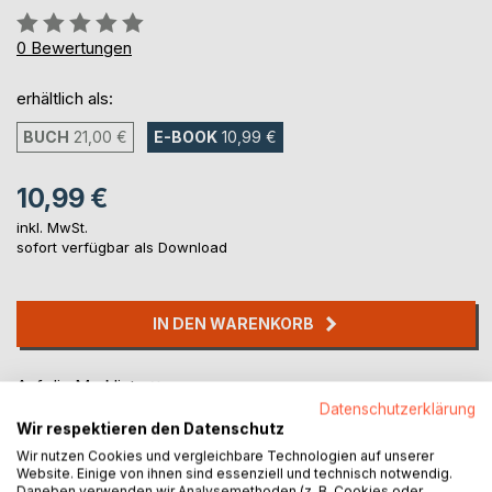
Bewertung::
0%
0
Bewertungen
erhältlich als:
BUCH
21,00 €
E-BOOK
10,99 €
10,99 €
inkl. MwSt.
sofort verfügbar als Download
IN DEN WARENKORB
Auf die Merkliste
Titel bewerten
Datenschutzerklärung
Wir respektieren den Datenschutz
Wir nutzen Cookies und vergleichbare Technologien auf unserer
Website. Einige von ihnen sind essenziell und technisch notwendig.
Daneben verwenden wir Analysemethoden (z. B. Cookies oder