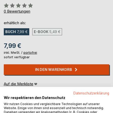
Bewertung::
0%
0
Bewertungen
erhältlich als:
BUCH
7,99 €
E-BOOK
5,49 €
7,99 €
inkl. MwSt. /
portofrei
sofort verfügbar
IN DEN WARENKORB
Auf die Merkliste
Titel bewerten
Datenschutzerklärung
Wir respektieren den Datenschutz
Wir nutzen Cookies und vergleichbare Technologien auf unserer
Website. Einige von ihnen sind essenziell und technisch notwendig.
Daneben verwenden wir Analysemethoden (z. B. Cookies oder