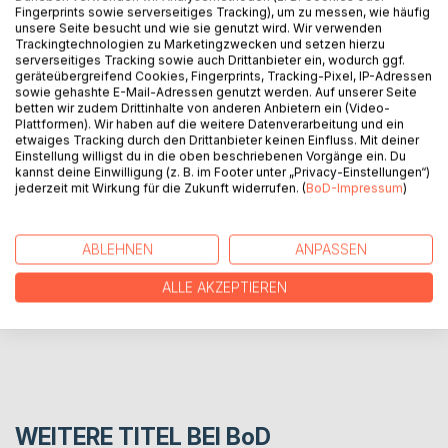
Fingerprints sowie serverseitiges Tracking), um zu messen, wie häufig
unsere Seite besucht und wie sie genutzt wird. Wir verwenden
Trackingtechnologien zu Marketingzwecken und setzen hierzu
BESCHREIBUNG
serverseitiges Tracking sowie auch Drittanbieter ein, wodurch ggf.
geräteübergreifend Cookies, Fingerprints, Tracking-Pixel, IP-Adressen
sowie gehashte E-Mail-Adressen genutzt werden. Auf unserer Seite
betten wir zudem Drittinhalte von anderen Anbietern ein (Video-
Was ist das Geheimrezept der großen, erfolgreichen
Plattformen). Wir haben auf die weitere Datenverarbeitung und ein
Dichter? Die Antwort ist oft überraschend und unerwartet.
etwaiges Tracking durch den Drittanbieter keinen Einfluss. Mit deiner
Einstellung willigst du in die oben beschriebenen Vorgänge ein. Du
kannst deine Einwilligung (z. B. im Footer unter „Privacy-Einstellungen“)
jederzeit mit Wirkung für die Zukunft widerrufen. (
BoD-Impressum
)
AUTOR/IN
PRESSESTIMMEN
ABLEHNEN
ANPASSEN
ALLE AKZEPTIEREN
REZENSIONEN
WEITERE TITEL BEI
BoD