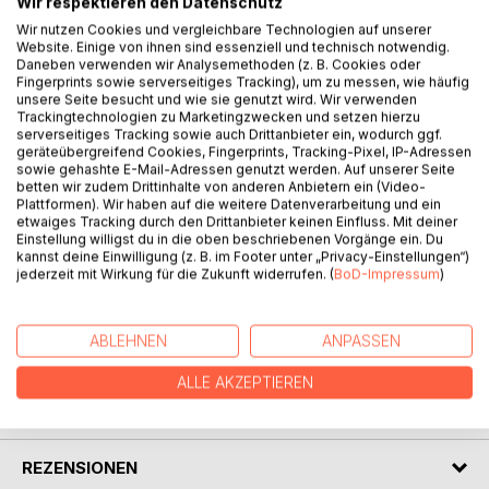
Wir respektieren den Datenschutz
Wir nutzen Cookies und vergleichbare Technologien auf unserer
Website. Einige von ihnen sind essenziell und technisch notwendig.
BESCHREIBUNG
Daneben verwenden wir Analysemethoden (z. B. Cookies oder
Fingerprints sowie serverseitiges Tracking), um zu messen, wie häufig
unsere Seite besucht und wie sie genutzt wird. Wir verwenden
Trackingtechnologien zu Marketingzwecken und setzen hierzu
Was uns aktuell alle beschäftigt?
serverseitiges Tracking sowie auch Drittanbieter ein, wodurch ggf.
PISA und die Bildungsblamage, flächendeckende
geräteübergreifend Cookies, Fingerprints, Tracking-Pixel, IP-Adressen
sowie gehashte E-Mail-Adressen genutzt werden. Auf unserer Seite
Sparmaßnahmen, Armut, die Macht der Männer
betten wir zudem Drittinhalte von anderen Anbietern ein (Video-
Was uns alle immer beschäftigt?
Plattformen). Wir haben auf die weitere Datenverarbeitung und ein
Respekt, Selbstachtung, Kontrolle, Anerkennung, Erfolg,
etwaiges Tracking durch den Drittanbieter keinen Einfluss. Mit deiner
Einstellung willigst du in die oben beschriebenen Vorgänge ein. Du
Gerechtigkeit, Zugehörigkeit
kannst deine Einwilligung (z. B. im Footer unter „Privacy-Einstellungen“)
Wer das sucht, wird es finden
jederzeit mit Wirkung für die Zukunft widerrufen. (
BoD-Impressum
)
in diesen Geschichten.
ABLEHNEN
ANPASSEN
AUTOR/IN
ALLE AKZEPTIEREN
PRESSESTIMMEN
REZENSIONEN