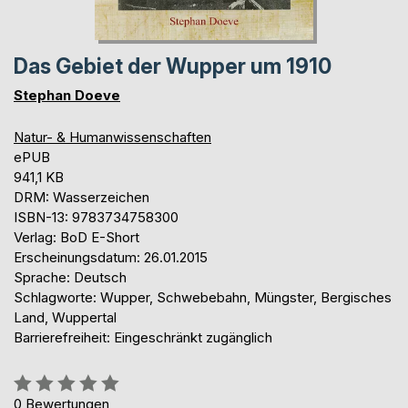
Das Gebiet der Wupper um 1910
Stephan Doeve
Natur- & Humanwissenschaften
ePUB
941,1 KB
DRM: Wasserzeichen
ISBN-13: 9783734758300
Verlag: BoD E-Short
Erscheinungsdatum: 26.01.2015
Sprache: Deutsch
Schlagworte: Wupper, Schwebebahn, Müngster, Bergisches
Land, Wuppertal
Barrierefreiheit: Eingeschränkt zugänglich
Bewertung::
0%
0
Bewertungen