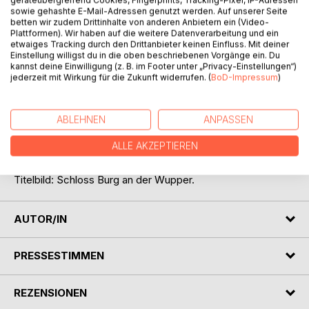
geräteübergreifend Cookies, Fingerprints, Tracking-Pixel, IP-Adressen
Bevor die Stadt Wuppertal im Jahr 1929 ihren Namen
sowie gehashte E-Mail-Adressen genutzt werden. Auf unserer Seite
bekam, waren Barmen und Elberfeld eigene Städte. Am
betten wir zudem Drittinhalte von anderen Anbietern ein (Video-
Plattformen). Wir haben auf die weitere Datenverarbeitung und ein
Fluß Wupper liegen viele Städte, die noch vor über Hundert
etwaiges Tracking durch den Drittanbieter keinen Einfluss. Mit deiner
Jahren Industriegebiete und Sitz von vielen
Einstellung willigst du in die oben beschriebenen Vorgänge ein. Du
Handwerksbetrieben waren.
kannst deine Einwilligung (z. B. im Footer unter „Privacy-Einstellungen“)
jederzeit mit Wirkung für die Zukunft widerrufen. (
BoD-Impressum
)
Diese Beschreibung des Bergischen Landes und der
Städte an der Wupper um das Jahr 1910, stammt aus einem
ABLEHNEN
ANPASSEN
alten Schulbuch von 1913. Es wird berichtet, welche Stadt
für welches Handwerk und Erzeugnis bekannt war.
ALLE AKZEPTIEREN
Auch die Müngster Brücke und die Schwebebahn werden
erwähnt und beschrieben.
Titelbild: Schloss Burg an der Wupper.
AUTOR/IN
PRESSESTIMMEN
REZENSIONEN