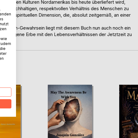
ndigenen Kulturen Nordamerikas bis heute überliefert wird,
inem nachhaltigen, respektvollen Verhältnis des Menschen zu
.
wenden
 einer spirituellen Dimension, die, absolut zeitgemäß, an einer
es
nutzt
tionen-Gewahrsein liegt mit diesem Buch nun auch noch ein
tzen
alte indigene Erbe mit den Lebensverhältnissen der Jetztzeit zu
owie
 zudem
 die
eter
nen
D