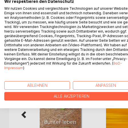
Wir respektieren den Datenschutz
Das Sieben-Generationen-Gewahrsein, das in den i
ermöglicht auf schlichte Weise einen Zugang zu e
Wir nutzen Cookies und vergleichbare Technologien auf unserer Website
Einige von ihnen sind essenziell und technisch notwendig. Daneben ver
seiner Mitwelt. Zugleich eröffnet es den Zugang zu
wir Analysemethoden (z. B. Cookies oder Fingerprints sowie serverseitig
holistischen Weltsicht ausgerichtet ist.
Tracking), um zu messen, wie häufig unsere Seite besucht und wie sie ge
Nach dem grundlegenden Werk zum Sieben-Genera
wird. Wir verwenden Trackingtechnologien zu Marketingzwecken und se
hierzu serverseitiges Tracking sowie auch Drittanbieter ein, wodurch ggf.
praktischer Leitfaden vor, der es ermöglicht, das 
geräteübergreifend Cookies, Fingerprints, Tracking-Pixel, IP-Adressen s
verbinden.
gehashte E-Mail-Adressen genutzt werden. Auf unserer Seite betten wir
Drittinhalte von anderen Anbietern ein (Video-Plattformen). Wir haben auf
weitere Datenverarbeitung und ein etwaiges Tracking durch den Drittanbi
keinen Einfluss. Mit deiner Einstellung willigst du in die oben beschriebe
Vorgänge ein. Du kannst deine Einwilligung (z. B. im Footer unter „Privacy-
WEITERE TITEL BEI
Bo
Einstellungen“) jederzeit mit Wirkung für die Zukunft widerrufen. (
BoD-
Impressum
)
ABLEHNEN
ANPASSEN
ALLE AKZEPTIEREN