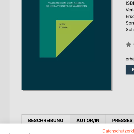
ISB
Ver
Ers
Spr
Sch
Bew
0%
erhä
BESCHREIBUNG
AUTOR/IN
PRESSES
Datenschutzerk