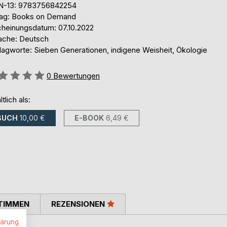
N-13: 9783756842254
lag: Books on Demand
cheinungsdatum: 07.10.2022
ache: Deutsch
lagworte: Sieben Generationen, indigene Weisheit, Ökologie
ertung::
0
Bewertungen
ltlich als:
BUCH
10,00 €
E-BOOK
6,49 €
TIMMEN
REZENSIONEN
lärung