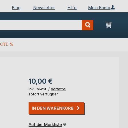
Blog
Newsletter
Hilfe
Mein Konto
Mein Wa
OTE %
10,00 €
inkl. MwSt. /
portofrei
sofort verfügbar
IN DEN WARENKORB
Auf die Merkliste