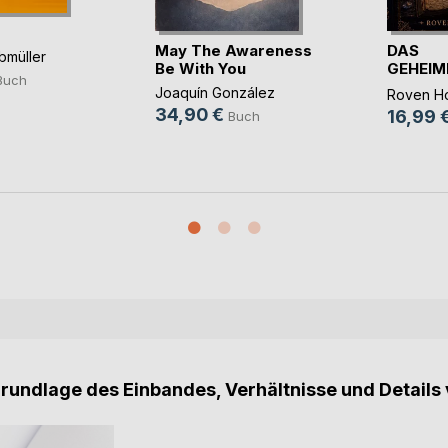
May The Awareness
DAS
bmüller
Be With You
GEHEIM
Buch
BUCH D
Joaquín González
Roven Ho
34,90 €
16,99 
Buch
Grundlage des Einbandes, Verhältnisse und Details 