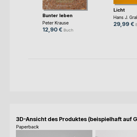
Licht
e
Bunter leben
Hans J. Gra
e im
Peter Krause
29,99 €
s
12,90 €
Buch
ch
3D-Ansicht des Produktes (beispielhaft auf 
Paperback