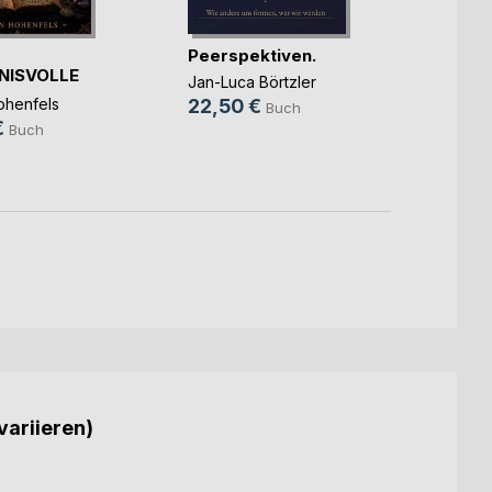
Peerspektiven.
Sie w
NISVOLLE
Die Bi
Jan-Luca Börtzler
ER MAGIE
Hans-W
henfels
22,50 €
Buch
5,99
€
Buch
variieren)