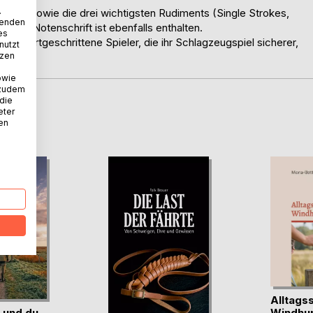
.
otes, sowie die drei wichtigsten Rudiments (Single Strokes,
wenden
n die Notenschrift ist ebenfalls enthalten.
es
 für fortgeschrittene Spieler, die ihr Schlagzeugspiel sicherer,
nutzt
tzen
owie
 zudem
 die
eter
D
nen
Alltagss
 und du.
Windhu