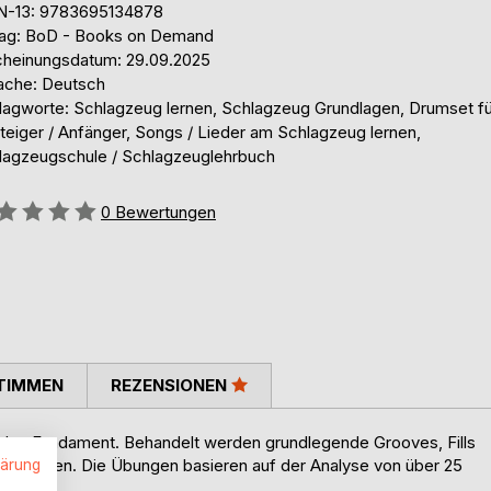
N-13: 9783695134878
lag: BoD - Books on Demand
cheinungsdatum: 29.09.2025
ache: Deutsch
lagworte: Schlagzeug lernen, Schlagzeug Grundlagen, Drumset fü
teiger / Anfänger, Songs / Lieder am Schlagzeug lernen,
lagzeugschule / Schlagzeuglehrbuch
ertung::
0
Bewertungen
TIMMEN
REZENSIONEN
lides Fundament. Behandelt werden grundlegende Grooves, Fills
vorkommen. Die Übungen basieren auf der Analyse von über 25
lärung
ich.