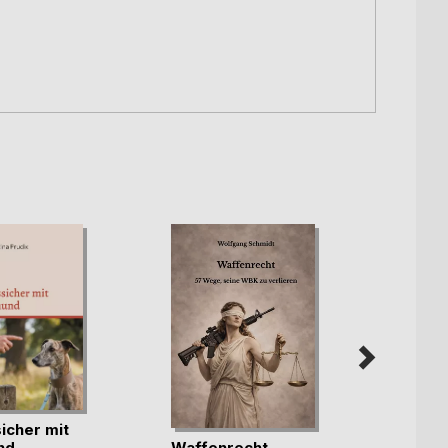
icher mit
Waffenrecht
nd