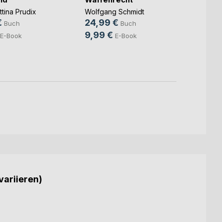
Pilge
Wolfgang Schmidt
tina Prudix
auf de
24,99 €
€
Buch
Buch
Wolfga
9,99 €
E-Book
E-Book
10,0
4,49
variieren)