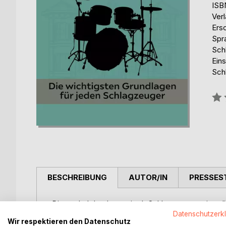
ISB
Ver
Ers
Spr
Sch
Eins
Sch
Bew
0%
BESCHREIBUNG
AUTOR/IN
PRESSES
Dieses Lehrbuch vermittelt Schlagzeugern ein so
und Spieltechniken, wie sie in bekannten Songs 
Datenschutzerk
Wir respektieren den Datenschutz
Songs; die Notationen sind direkt im Buch zugängl