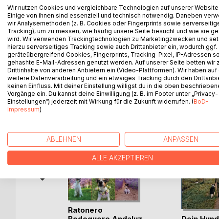
Wir nutzen Cookies und vergleichbare Technologien auf unserer Website
Themen sind u. a. Akzente, HiHat-Figuren, Ghost N
Einige von ihnen sind essenziell und technisch notwendig. Daneben ver
Flams, Double Strokes). Eine kompakte Einführung i
wir Analysemethoden (z. B. Cookies oder Fingerprints sowie serverseitig
Das Buch eignet sich sowohl für Einsteiger als auch
Tracking), um zu messen, wie häufig unsere Seite besucht und wie sie ge
wird. Wir verwenden Trackingtechnologien zu Marketingzwecken und se
kreativer und musikalischer gestalten möchten.
hierzu serverseitiges Tracking sowie auch Drittanbieter ein, wodurch ggf.
geräteübergreifend Cookies, Fingerprints, Tracking-Pixel, IP-Adressen s
gehashte E-Mail-Adressen genutzt werden. Auf unserer Seite betten wir
Drittinhalte von anderen Anbietern ein (Video-Plattformen). Wir haben auf
weitere Datenverarbeitung und ein etwaiges Tracking durch den Drittanbi
WEITERE TITEL BEI
Bo
keinen Einfluss. Mit deiner Einstellung willigst du in die oben beschriebe
Vorgänge ein. Du kannst deine Einwilligung (z. B. im Footer unter „Privacy-
Einstellungen“) jederzeit mit Wirkung für die Zukunft widerrufen. (
BoD-
Impressum
)
ABLEHNEN
ANPASSEN
ALLE AKZEPTIEREN
 Lagotto
Ratonero
Dein Hund
Bodeguero Andaluz