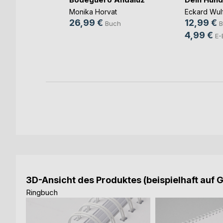
Eckard Wul
Monika Horvat
12,99 €
26,99 €
B
ch
Buch
4,99 €
E-
ok
3D-Ansicht des Produktes (beispielhaft auf 
Ringbuch