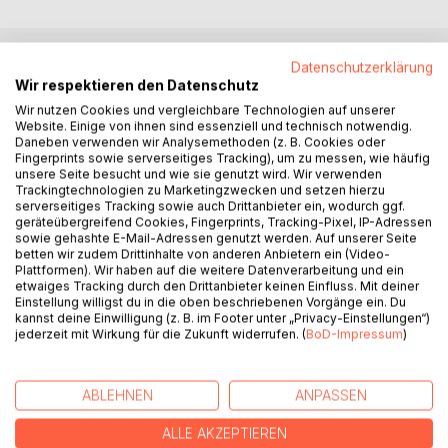
Datenschutzerklärung
BESCHREIBUNG
Wir respektieren den Datenschutz
Wir nutzen Cookies und vergleichbare Technologien auf unserer
Website. Einige von ihnen sind essenziell und technisch notwendig.
Fünf Reiseerzählungen nehmen die Leserinnen und Leser
Daneben verwenden wir Analysemethoden (z. B. Cookies oder
mit zu den unterschiedlichsten Orten. In unserer Welt voller
Fingerprints sowie serverseitiges Tracking), um zu messen, wie häufig
unsere Seite besucht und wie sie genutzt wird. Wir verwenden
Krisen finden wir im Lesen eine andere Form des Reisens.
Trackingtechnologien zu Marketingzwecken und setzen hierzu
Ohne Umweltbelastung, ohne Angst oder Sorge vor
serverseitiges Tracking sowie auch Drittanbieter ein, wodurch ggf.
unbequemen oder gefährlichen Zwischenfällen nehmen wir
geräteübergreifend Cookies, Fingerprints, Tracking-Pixel, IP-Adressen
sowie gehashte E-Mail-Adressen genutzt werden. Auf unserer Seite
teil an den Erlebnissen und Erfahrungen der Autorin und der
betten wir zudem Drittinhalte von anderen Anbietern ein (Video-
beschriebenen Menschen - die als Alleinreisende, als Paar
Plattformen). Wir haben auf die weitere Datenverarbeitung und ein
oder in der Gruppe unterwegs sind.
etwaiges Tracking durch den Drittanbieter keinen Einfluss. Mit deiner
Einstellung willigst du in die oben beschriebenen Vorgänge ein. Du
In bekannten und unbekannten Landschaften und Orten und
kannst deine Einwilligung (z. B. im Footer unter „Privacy-Einstellungen“)
abseits von den Pfaden des Massentourismus erleben wir
jederzeit mit Wirkung für die Zukunft widerrufen. (
BoD-Impressum
)
die Irritation des Fremdseins ebenso wie das Staunen und
die Beglückung durch unerwartete und ungeplante
Begegnungen mit "dem Fremden". Die Bewegung im Raum
ABLEHNEN
ANPASSEN
wird zu einer inneren Bewegtheit, unabhängig davon, ob
das Reiseziel Shanghai, Rom oder die polnische Provinz ist.
ALLE AKZEPTIEREN