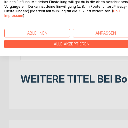
keinen Einfluss. Mit deiner Einstellung willigst du in die oben beschriebe
Wien, 1897: Clara von Falkenstein ist mehr als nur e
Vorgänge ein. Du kannst deine Einwilligung (z. B. im Footer unter „Privacy-
Ermittlerin auf der Suche nach der Wahrheit. Als 
Einstellungen“) jederzeit mit Wirkung für die Zukunft widerrufen. (
BoD-
verschwindet, gerät sie in eine gefährliche Versch
Impressum
)
Gemeinsam mit dem charmanten Kommissar Maximil
Schatten der Hofburg von glanzvollen Bällen bis 
und Gerechtigkeit beginnt, doch Clara muss nicht n
ABLEHNEN
ANPASSEN
begegnen.
ALLE AKZEPTIEREN
Ein packender historischer Krimi über Mut, Gehei
Schatten. Bist du bereit, das Rätsel zu lösen bevor
WEITERE TITEL BEI
Bo