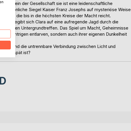
nen
in Fräulein der Gesellschaft sie ist eine leidenschaftliche
das persönliche Siegel Kaiser Franz Josephs auf mysteriöse Weise
wörung, die bis in die höchsten Kreise der Macht reicht.
ian begibt sich Clara auf eine aufregende Jagd durch die
zu düsteren Untergrundtreffen. Das Spiel um Macht, Geheimnisse
ur die Intrigen entlarven, sondern auch ihrer eigenen Dunkelheit
mnisse und die untrennbare Verbindung zwischen Licht und
 es zu spät ist?
D