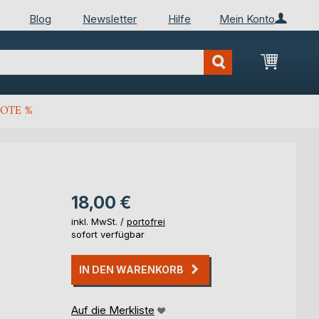
Blog
Newsletter
Hilfe
Mein Konto
Mein Wa
OTE %
18,00 €
inkl. MwSt. /
portofrei
sofort verfügbar
IN DEN WARENKORB
Auf die Merkliste