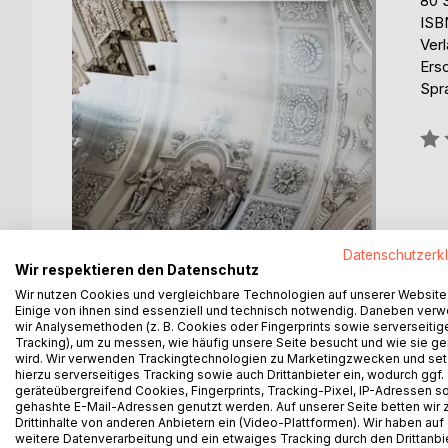
80 
ISB
Verl
Ers
Spr
Bew
0%
Datenschutzerk
Wir respektieren den Datenschutz
Wir nutzen Cookies und vergleichbare Technologien auf unserer Website
Einige von ihnen sind essenziell und technisch notwendig. Daneben ver
wir Analysemethoden (z. B. Cookies oder Fingerprints sowie serverseitig
Tracking), um zu messen, wie häufig unsere Seite besucht und wie sie ge
wird. Wir verwenden Trackingtechnologien zu Marketingzwecken und se
hierzu serverseitiges Tracking sowie auch Drittanbieter ein, wodurch ggf.
geräteübergreifend Cookies, Fingerprints, Tracking-Pixel, IP-Adressen s
BESCHREIBUNG
AUTOR/IN
PRESSES
gehashte E-Mail-Adressen genutzt werden. Auf unserer Seite betten wir
Drittinhalte von anderen Anbietern ein (Video-Plattformen). Wir haben auf
weitere Datenverarbeitung und ein etwaiges Tracking durch den Drittanbi