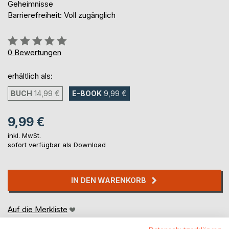
Geheimnisse
Barrierefreiheit: Voll zugänglich
Bewertung::
0%
0
Bewertungen
erhältlich als:
BUCH
14,99 €
E-BOOK
9,99 €
9,99 €
inkl. MwSt.
sofort verfügbar als Download
IN DEN WARENKORB
Auf die Merkliste
Titel bewerten