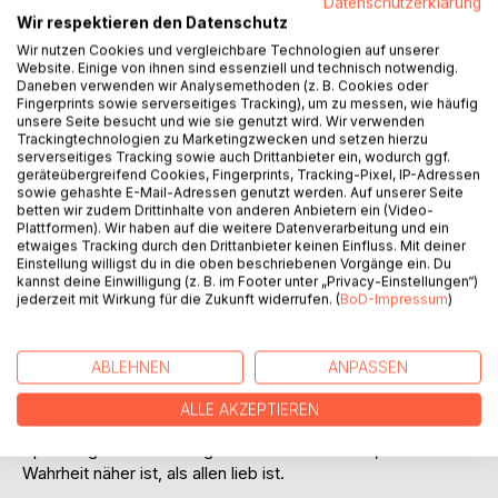
Datenschutzerklärung
Wir respektieren den Datenschutz
Wir nutzen Cookies und vergleichbare Technologien auf unserer
Website. Einige von ihnen sind essenziell und technisch notwendig.
Daneben verwenden wir Analysemethoden (z. B. Cookies oder
Fingerprints sowie serverseitiges Tracking), um zu messen, wie häufig
unsere Seite besucht und wie sie genutzt wird. Wir verwenden
Trackingtechnologien zu Marketingzwecken und setzen hierzu
BESCHREIBUNG
serverseitiges Tracking sowie auch Drittanbieter ein, wodurch ggf.
geräteübergreifend Cookies, Fingerprints, Tracking-Pixel, IP-Adressen
sowie gehashte E-Mail-Adressen genutzt werden. Auf unserer Seite
betten wir zudem Drittinhalte von anderen Anbietern ein (Video-
Im ruhigen Schotten wird die Leiche einer Frau gefunden.
Plattformen). Wir haben auf die weitere Datenverarbeitung und ein
Was zunächst wie ein tragischer Fall wirkt, entwickelt sich
etwaiges Tracking durch den Drittanbieter keinen Einfluss. Mit deiner
für Kommissarin Andrea Knob und ihr Team schnell zu
Einstellung willigst du in die oben beschriebenen Vorgänge ein. Du
kannst deine Einwilligung (z. B. im Footer unter „Privacy-Einstellungen“)
einem Geflecht aus Angst, alten Geheimnissen und
jederzeit mit Wirkung für die Zukunft widerrufen. (
BoD-Impressum
)
unterschwelliger Gewalt.
Je tiefer die Ermittlungen führen, desto mehr zeigt sich,
ABLEHNEN
ANPASSEN
dass hinter der scheinbar vertrauten Fassade des Alltags
Risse verlaufen, die lange übersehen wurden.
ALLE AKZEPTIEREN
Beziehungen, Abhängigkeiten und unausgesprochene
Spannungen treten zutage und lassen erahnen, dass die
Wahrheit näher ist, als allen lieb ist.