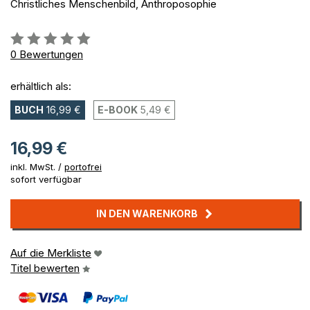
Christliches Menschenbild, Anthroposophie
Bewertung::
0%
0
Bewertungen
erhältlich als:
BUCH
16,99 €
E-BOOK
5,49 €
16,99 €
inkl. MwSt. /
portofrei
sofort verfügbar
IN DEN WARENKORB
Auf die Merkliste
Titel bewerten