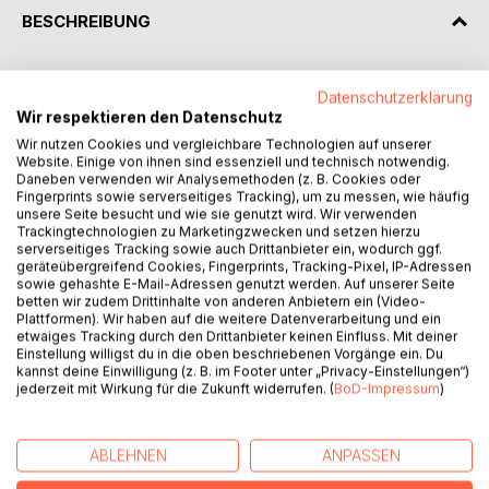
BESCHREIBUNG
Die Bände der Navi-Septa-Trilogie sind einmalig. Sobald
Datenschutzerklärung
die Leser/-innen versuchen, die Erfahrung einiger
Wir respektieren den Datenschutz
Protagonisten nachzuvollziehen und den abgesteckten
Wir nutzen Cookies und vergleichbare Technologien auf unserer
Instruktionen folgen, können sie die freudvollen
Website. Einige von ihnen sind essenziell und technisch notwendig.
Veränderung in ihrem Bewusstseins selbst erfahren. Als
Daneben verwenden wir Analysemethoden (z. B. Cookies oder
Fingerprints sowie serverseitiges Tracking), um zu messen, wie häufig
Teil des feinstofflichen Systems, das dem menschlichen
unsere Seite besucht und wie sie genutzt wird. Wir verwenden
Sein zu Grunde liegt, repräsentieren die sieben Schlüssel
Trackingtechnologien zu Marketingzwecken und setzen hierzu
die Qualitäten der sieben subtilen Energiezentren. Sie
serverseitiges Tracking sowie auch Drittanbieter ein, wodurch ggf.
helfen den jungen Helden auf ihrer epischen Reise aus
geräteübergreifend Cookies, Fingerprints, Tracking-Pixel, IP-Adressen
sowie gehashte E-Mail-Adressen genutzt werden. Auf unserer Seite
dem von Dämonen beherrschten Teletsia in das geheime
betten wir zudem Drittinhalte von anderen Anbietern ein (Video-
Land Sasrar und ermöglichen es ihnen gleichzeitig, mehr
Plattformen). Wir haben auf die weitere Datenverarbeitung und ein
über sich selbst zu erfahren. Viele haben die Erfahrung des
etwaiges Tracking durch den Drittanbieter keinen Einfluss. Mit deiner
Einstellung willigst du in die oben beschriebenen Vorgänge ein. Du
Erwachens bereits gemacht und halfen dabei, die Idee mit
kannst deine Einwilligung (z. B. im Footer unter „Privacy-Einstellungen“)
dem ersten Teil der Trilogie in die Praxis umzusetzen.
jederzeit mit Wirkung für die Zukunft widerrufen. (
BoD-Impressum
)
Kinder (ab 10 Jahren) werden die spannend und flott
geschriebenen Bücher als mitreißende
Abenteuergeschichten lesen und Jugendliche die
ABLEHNEN
ANPASSEN
eingewebten zarten Romanzen genießen. Die