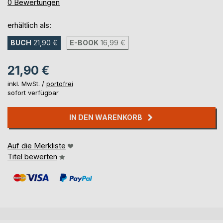
0%
0
Bewertungen
erhältlich als:
BUCH
21,90 €
E-BOOK
16,99 €
21,90 €
inkl. MwSt. /
portofrei
sofort verfügbar
IN DEN WARENKORB
Auf die Merkliste
Titel bewerten