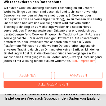
Wir respektieren den Datenschutz
Wir nutzen Cookies und vergleichbare Technologien auf unserer
Website. Einige von ihnen sind essenziell und technisch notwendig.
Daneben verwenden wir Analysemethoden (z. B. Cookies oder
Fingerprints sowie serverseitiges Tracking), um zu messen, wie häufig
BESCHREIBUNG
unsere Seite besucht und wie sie genutzt wird. Wir verwenden
Trackingtechnologien zu Marketingzwecken und setzen hierzu
serverseitiges Tracking sowie auch Drittanbieter ein, wodurch ggf.
Frühling 1945.
geräteübergreifend Cookies, Fingerprints, Tracking-Pixel, IP-Adressen
sowie gehashte E-Mail-Adressen genutzt werden. Auf unserer Seite
Die britischen Truppen belagern das Emsland.
betten wir zudem Drittinhalte von anderen Anbietern ein (Video-
Was sich für Hannas Familie auf den ersten Blick wie ein
Plattformen). Wir haben auf die weitere Datenverarbeitung und ein
Albtraum darstellt, entwickelt sich bald zu einer
etwaiges Tracking durch den Drittanbieter keinen Einfluss. Mit deiner
ungewöhnlichen Freundschaft und Liebe.
Einstellung willigst du in die oben beschriebenen Vorgänge ein. Du
kannst deine Einwilligung (z. B. im Footer unter „Privacy-Einstellungen“)
Über 50 Jahre später steht die junge Louisa vor einer
jederzeit mit Wirkung für die Zukunft widerrufen. (
BoD-Impressum
)
ungewissen Zukunft. Keinen Job in Aussicht, weiß sie nicht,
wie es in ihrem Leben weitergehen soll, bis eines Tages ein
Anwalt aus London das Leben der jungen Frau für immer
ABLEHNEN
ANPASSEN
verändert.
Plötzlich ist nichts mehr, wie es war, und Louisa wird mit
ALLE AKZEPTIEREN
der wahren Geschichte ihrer Familie konfrontiert.
Was vor vielen Jahren im Norden von Deutschland begann,
findet seinen Weg nach Sussex, in den Süden von England.