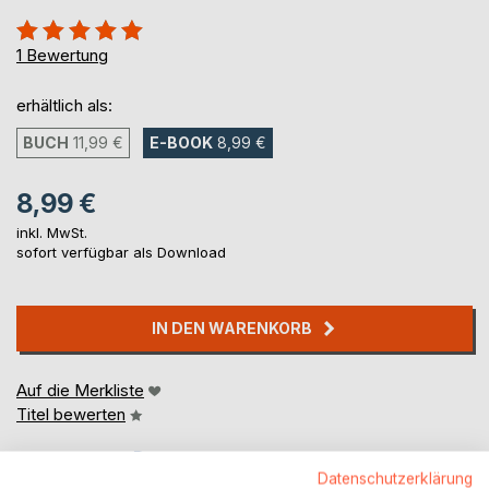
Bewertung::
100%
1
Bewertung
erhältlich als:
BUCH
11,99 €
E-BOOK
8,99 €
8,99 €
inkl. MwSt.
sofort verfügbar als Download
IN DEN WARENKORB
Auf die Merkliste
Titel bewerten
Datenschutzerklärung