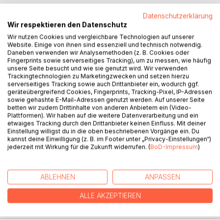
Datenschutzerklärung
Wir respektieren den Datenschutz
Wir nutzen Cookies und vergleichbare Technologien auf unserer
Website. Einige von ihnen sind essenziell und technisch notwendig.
Daneben verwenden wir Analysemethoden (z. B. Cookies oder
Fingerprints sowie serverseitiges Tracking), um zu messen, wie häufig
BESCHREIBUNG
unsere Seite besucht und wie sie genutzt wird. Wir verwenden
Trackingtechnologien zu Marketingzwecken und setzen hierzu
serverseitiges Tracking sowie auch Drittanbieter ein, wodurch ggf.
geräteübergreifend Cookies, Fingerprints, Tracking-Pixel, IP-Adressen
Ein mysteriöses Übel in Form einer Krankheit bedroht die
sowie gehashte E-Mail-Adressen genutzt werden. Auf unserer Seite
Erde. Das vermeintliche Heilmittel bringt unerwartete
betten wir zudem Drittinhalte von anderen Anbietern ein (Video-
Probleme mit sich: Vampire erkranken durch das Blut
Plattformen). Wir haben auf die weitere Datenverarbeitung und ein
etwaiges Tracking durch den Drittanbieter keinen Einfluss. Mit deiner
Geheilter. In einem Wettlauf gegen die Zeit sucht die
Einstellung willigst du in die oben beschriebenen Vorgänge ein. Du
Organisation nach einer Lösung auf dem fernen Planeten Ul
kannst deine Einwilligung (z. B. im Footer unter „Privacy-Einstellungen“)
- der Wiege der Vampire. Dort, wo keine Sonne mehr
jederzeit mit Wirkung für die Zukunft widerrufen. (
BoD-Impressum
)
scheint, lauern Geheimnisse, alte Feinde und der rätselhafte
Jäger Q. Begleiten Sie ein intergalaktisches Abenteuer
voller Intrigen und Entdeckungen.
ABLEHNEN
ANPASSEN
ALLE AKZEPTIEREN
AUTOR/IN