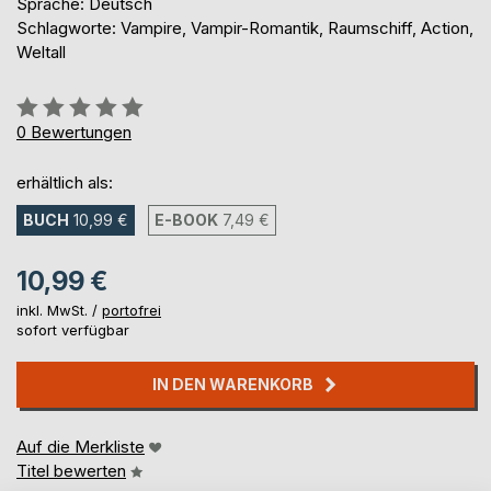
Sprache: Deutsch
Schlagworte: Vampire, Vampir-Romantik, Raumschiff, Action,
Weltall
Bewertung::
0%
0
Bewertungen
erhältlich als:
BUCH
10,99 €
E-BOOK
7,49 €
10,99 €
inkl. MwSt. /
portofrei
sofort verfügbar
IN DEN WARENKORB
Auf die Merkliste
Titel bewerten