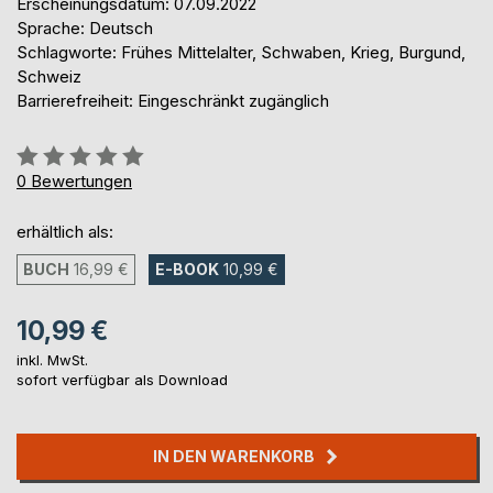
Erscheinungsdatum: 07.09.2022
Sprache: Deutsch
Schlagworte: Frühes Mittelalter, Schwaben, Krieg, Burgund,
Schweiz
Barrierefreiheit: Eingeschränkt zugänglich
Bewertung::
0%
0
Bewertungen
erhältlich als:
BUCH
16,99 €
E-BOOK
10,99 €
10,99 €
inkl. MwSt.
sofort verfügbar als Download
IN DEN WARENKORB