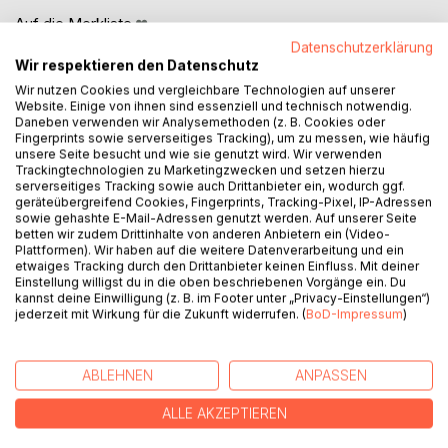
Auf die Merkliste
Titel bewerten
Datenschutzerklärung
Wir respektieren den Datenschutz
Wir nutzen Cookies und vergleichbare Technologien auf unserer
Website. Einige von ihnen sind essenziell und technisch notwendig.
Daneben verwenden wir Analysemethoden (z. B. Cookies oder
Fingerprints sowie serverseitiges Tracking), um zu messen, wie häufig
unsere Seite besucht und wie sie genutzt wird. Wir verwenden
Trackingtechnologien zu Marketingzwecken und setzen hierzu
serverseitiges Tracking sowie auch Drittanbieter ein, wodurch ggf.
BESCHREIBUNG
geräteübergreifend Cookies, Fingerprints, Tracking-Pixel, IP-Adressen
sowie gehashte E-Mail-Adressen genutzt werden. Auf unserer Seite
betten wir zudem Drittinhalte von anderen Anbietern ein (Video-
Plattformen). Wir haben auf die weitere Datenverarbeitung und ein
Schwaben im Jahr 928. Auf den Spuren der
etwaiges Tracking durch den Drittanbieter keinen Einfluss. Mit deiner
sagenumwobenen thebäischen Legion begibt sich ein
Einstellung willigst du in die oben beschriebenen Vorgänge ein. Du
junger Krieger vom Bodensee auf eine gefährliche Mission
kannst deine Einwilligung (z. B. im Footer unter „Privacy-Einstellungen“)
jederzeit mit Wirkung für die Zukunft widerrufen. (
BoD-Impressum
)
in den Süden des jungen Herzogtums. Zwar herrscht im
frühmittelalterlichen Schwaben gerade Frieden, doch zwei
Jahre nach den verheerenden Ungarneinfällen ist dieser
ABLEHNEN
ANPASSEN
mehr als trügerisch. Zwischen den Ostfranken und den
Ungarn herrscht ein brüchiger Waffenstillstand. Als
ALLE AKZEPTIEREN
Gerüchte über das Auftauchen der siegverheissenden
Heiligen Lanze kursieren, droht plötzlich ein alter Konflikt