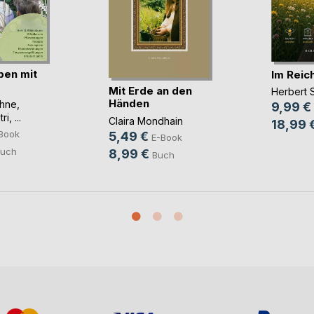
ben mit
Im Reic
Mit Erde an den
Herbert 
Händen
ehne
,
9,99 €
ri
, ...
Claira Mondhain
18,99 
Book
5,49 €
E-Book
uch
8,99 €
Buch