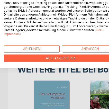
hierzu serverseitiges Tracking sowie auch Drittanbieter ein, wodurch ggf.
geräteübergreifend Cookies, Fingerprints, Tracking-Pixel, IP-Adressen s
Denn dieses Buch will Ihnen helfen, Sich so zu er
gehashte E-Mail-Adressen genutzt werden. Auf unserer Seite betten wir
Drittinhalte von anderen Anbietern ein (Video-Plattformen). Wir haben auf
weitere Datenverarbeitung und ein etwaiges Tracking durch den Drittanbi
Wenn Sie die Ratschläge in diesem Buch beherzige
keinen Einfluss. Mit deiner Einstellung willigst du in die oben beschriebe
leistungsfähiger fühlen, als je zuvor.
Vorgänge ein. Du kannst deine Einwilligung (z. B. im Footer unter „Privacy-
Einstellungen“) jederzeit mit Wirkung für die Zukunft widerrufen. (
BoD-
Impressum
)
Und das ohne teure Spezialnahrung, sondern nur du
Wagen Sie dieses Experiment, und werden Sie wied
ABLEHNEN
ANPASSEN
ALLE AKZEPTIEREN
WEITERE TITEL BEI
Bo