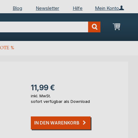
Blog
Newsletter
Hilfe
Mein Konto
Mein Wa
OTE %
11,99 €
inkl. MwSt.
sofort verfügbar als Download
IN DEN WARENKORB