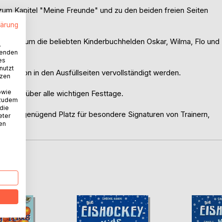
 zum Kapitel "Meine Freunde" und zu den beiden freien Seiten
lärung
hte rund um die beliebten Kinderbuchhelden Oskar, Wilma, Flo und
.
wenden
es
nutzt
lustration in den Ausfüllseiten vervollständigt werden.
tzen
owie
rblick über alle wichtigen Festtage.
 zudem
 die
gern genügend Platz für besondere Signaturen von Trainern,
eter
nen
D