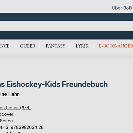
Über BoD
NCE
QUEER
FANTASY
LYRIK
E-BOOK-ANGEB
s Eishockey-Kids Freundebuch
ine Hahn
tes Lesen (6-8)
dcover
 Seiten
N-13: 9783982634128