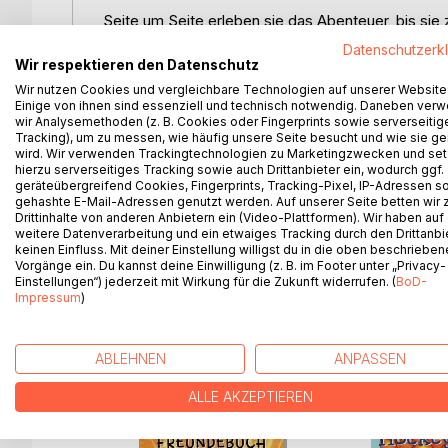
Seite um Seite erleben sie das Abenteuer, bis sie
gelangen, in die sie sich selbst eintragen dürfen.
Datenschutzerk
Wir respektieren den Datenschutz
So wird jedes Kind selbst ein Teil dieser Geschic
Wir nutzen Cookies und vergleichbare Technologien auf unserer Website
Lou ...
Einige von ihnen sind essenziell und technisch notwendig. Daneben ver
wir Analysemethoden (z. B. Cookies oder Fingerprints sowie serverseitig
Tracking), um zu messen, wie häufig unsere Seite besucht und wie sie ge
Individuell kann jede unvollendete Eishockeykind-Il
wird. Wir verwenden Trackingtechnologien zu Marketingzwecken und se
hierzu serverseitiges Tracking sowie auch Drittanbieter ein, wodurch ggf.
geräteübergreifend Cookies, Fingerprints, Tracking-Pixel, IP-Adressen s
Zwei Geburtstagsseiten geben einen schnellen Übe
gehashte E-Mail-Adressen genutzt werden. Auf unserer Seite betten wir
Drittinhalte von anderen Anbietern ein (Video-Plattformen). Wir haben auf
Zwei Autogrammseiten bieten kleinen Autogrammjä
weitere Datenverarbeitung und ein etwaiges Tracking durch den Drittanbi
keinen Einfluss. Mit deiner Einstellung willigst du in die oben beschriebe
Hockeystars oder der Eishockey-Kids-Autorin.
Vorgänge ein. Du kannst deine Einwilligung (z. B. im Footer unter „Privacy-
Einstellungen“) jederzeit mit Wirkung für die Zukunft widerrufen. (
BoD-
Impressum
)
WEITERE TITEL BEI
Bo
ABLEHNEN
ANPASSEN
ALLE AKZEPTIEREN