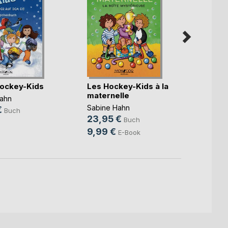
hockey-Kids
Les Hockey-Kids à la
Les H
maternelle
mater
ahn
Sabine Hahn
Sabin
€
Buch
23,95 €
18,9
Buch
9,99 €
E-Book