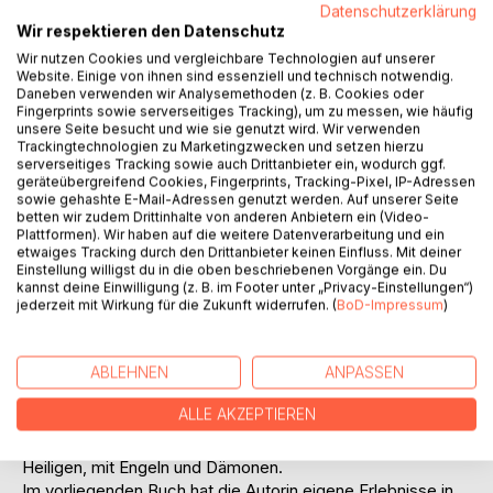
Datenschutzerklärung
Wir respektieren den Datenschutz
Wir nutzen Cookies und vergleichbare Technologien auf unserer
Website. Einige von ihnen sind essenziell und technisch notwendig.
Daneben verwenden wir Analysemethoden (z. B. Cookies oder
Fingerprints sowie serverseitiges Tracking), um zu messen, wie häufig
BESCHREIBUNG
unsere Seite besucht und wie sie genutzt wird. Wir verwenden
Trackingtechnologien zu Marketingzwecken und setzen hierzu
serverseitiges Tracking sowie auch Drittanbieter ein, wodurch ggf.
geräteübergreifend Cookies, Fingerprints, Tracking-Pixel, IP-Adressen
Die Mittel der Einweihung, die eine Umwandlung des
sowie gehashte E-Mail-Adressen genutzt werden. Auf unserer Seite
Menschen herbeiführen, kann man nicht allein aus Büchern
betten wir zudem Drittinhalte von anderen Anbietern ein (Video-
lernen oder mit dem Verstand begreifen, weil es sich dabei
Plattformen). Wir haben auf die weitere Datenverarbeitung und ein
etwaiges Tracking durch den Drittanbieter keinen Einfluss. Mit deiner
um inneres Erleben handelt, dass jeder individuell erfahren
Einstellung willigst du in die oben beschriebenen Vorgänge ein. Du
haben muss, um es zu verstehen.
kannst deine Einwilligung (z. B. im Footer unter „Privacy-Einstellungen“)
Im Grunde ist davon auszugehen, dass jeden Menschen
jederzeit mit Wirkung für die Zukunft widerrufen. (
BoD-Impressum
)
auf der Erde in gewisser Weise initiatorische Erlebnisse
begleiten, von der Geburt an bis zum Tod. Das gesamte
ABLEHNEN
ANPASSEN
Dasein kann unter diesem Aspekt als eine Schule des
Lernens und der Einweihung betrachtet werden. Aber die
ALLE AKZEPTIEREN
wahre Einweihung findet in der Tiefe der menschlichen
Persönlichkeit statt; in der Begegnung mit den Weisen, den
Heiligen, mit Engeln und Dämonen.
Im vorliegenden Buch hat die Autorin eigene Erlebnisse in