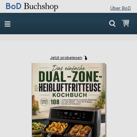
Über BoD
Direkt
Mei
zum
Inhalt
Jetzt probelesen
Skip
Skip
to
to
the
the
end
beginning
of
of
the
the
images
images
gallery
gallery