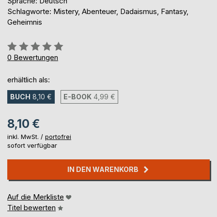
Sprache: Deutsch
Schlagworte: Mistery, Abenteuer, Dadaismus, Fantasy,
Geheimnis
Bewertung::
0%
0
Bewertungen
erhältlich als:
BUCH
8,10 €
E-BOOK
4,99 €
8,10 €
inkl. MwSt. /
portofrei
sofort verfügbar
IN DEN WARENKORB
Auf die Merkliste
Titel bewerten