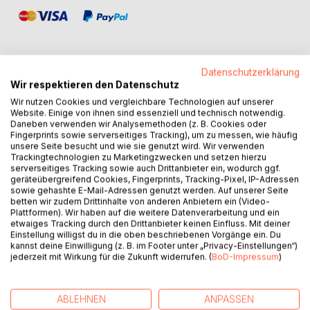
Datenschutzerklärung
Wir respektieren den Datenschutz
BESCHREIBUNG
Wir nutzen Cookies und vergleichbare Technologien auf unserer
Website. Einige von ihnen sind essenziell und technisch notwendig.
Daneben verwenden wir Analysemethoden (z. B. Cookies oder
Ein Spiegelbild irrt umher, eine Küchenmaschine fliegt in die
Fingerprints sowie serverseitiges Tracking), um zu messen, wie häufig
Luft,
unsere Seite besucht und wie sie genutzt wird. Wir verwenden
Trackingtechnologien zu Marketingzwecken und setzen hierzu
und ein Hund im karierten Regenmantel hopst über die
serverseitiges Tracking sowie auch Drittanbieter ein, wodurch ggf.
Straße.
geräteübergreifend Cookies, Fingerprints, Tracking-Pixel, IP-Adressen
sowie gehashte E-Mail-Adressen genutzt werden. Auf unserer Seite
betten wir zudem Drittinhalte von anderen Anbietern ein (Video-
»Ich befürchte, jeder Einzelne von uns ist Sand im Getriebe
Plattformen). Wir haben auf die weitere Datenverarbeitung und ein
der Evolution. Aber was weiß ich schon. Es gibt Dinge im
etwaiges Tracking durch den Drittanbieter keinen Einfluss. Mit deiner
Leben, die weiß niemand.«
Einstellung willigst du in die oben beschriebenen Vorgänge ein. Du
kannst deine Einwilligung (z. B. im Footer unter „Privacy-Einstellungen“)
jederzeit mit Wirkung für die Zukunft widerrufen. (
BoD-Impressum
)
Was ein sprechender Stein, ein verschwundener Großvater
und eine Burg auf Spitzbergen mit der Frau zu tun haben,
die ein Reiskorn mit den Fingern durch eine geschlossene
ABLEHNEN
ANPASSEN
Tür schnippen kann...