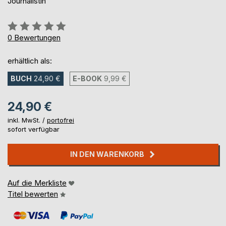
Journalistin
Bewertung::
0%
0
Bewertungen
erhältlich als:
BUCH
24,90 €
E-BOOK
9,99 €
24,90 €
inkl. MwSt. /
portofrei
sofort verfügbar
IN DEN WARENKORB
Auf die Merkliste
Titel bewerten