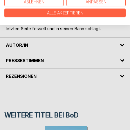
ABLEHNEN
ANPASSEN
geworden ist. In Oberkogel gilt eine eiserne Regel: Wer zu
viele Fragen stellt, verschwindet.
ALLE AKZEPTIEREN
"Das Dorf der Lügen" ist ein packender Kriminalroman über
Macht, Schuld und tödliche Geheimnisse, der bis zur
letzten Seite fesselt und in seinen Bann schlägt.
AUTOR/IN
PRESSESTIMMEN
REZENSIONEN
WEITERE TITEL BEI
BoD