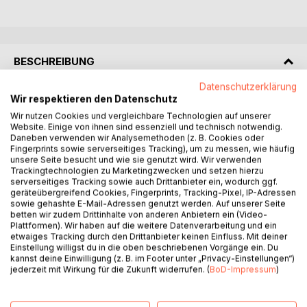
BESCHREIBUNG
Datenschutzerklärung
Wir respektieren den Datenschutz
In Oberkogel, einem abgelegenen Tiroler Dorf, scheint die
Zeit wie eingefroren, und mit ihr tödliche Geheimnisse. Als
Wir nutzen Cookies und vergleichbare Technologien auf unserer
Website. Einige von ihnen sind essenziell und technisch notwendig.
Gerhard Fuchs während der Eröffnung des neuen Hotels
Daneben verwenden wir Analysemethoden (z. B. Cookies oder
tot zusammenbricht, zerbröselt die trügerische Idylle des
Fingerprints sowie serverseitiges Tracking), um zu messen, wie häufig
Dorfes. Schnell wird klar: Sein Tod war kein Zufall, sondern
unsere Seite besucht und wie sie genutzt wird. Wir verwenden
Trackingtechnologien zu Marketingzwecken und setzen hierzu
Mord.
serverseitiges Tracking sowie auch Drittanbieter ein, wodurch ggf.
Joe Plank, eine Journalistin, die eigentlich nur Ruhe und
geräteübergreifend Cookies, Fingerprints, Tracking-Pixel, IP-Adressen
Abstand sucht, gerät unvermittelt in den Strudel düsterer
sowie gehashte E-Mail-Adressen genutzt werden. Auf unserer Seite
betten wir zudem Drittinhalte von anderen Anbietern ein (Video-
Machenschaften. Je tiefer sie gräbt, desto mehr stößt sie
Plattformen). Wir haben auf die weitere Datenverarbeitung und ein
auf eisernes Schweigen, Lügen und verdeckte Drohungen.
etwaiges Tracking durch den Drittanbieter keinen Einfluss. Mit deiner
Was wusste Gerhard Fuchs, das ihn zum Mordopfer
Einstellung willigst du in die oben beschriebenen Vorgänge ein. Du
machte? Welche alten Verbrechen schlummern unter der
kannst deine Einwilligung (z. B. im Footer unter „Privacy-Einstellungen“)
jederzeit mit Wirkung für die Zukunft widerrufen. (
BoD-Impressum
)
Oberfläche dieses scheinbar so friedlichen Dorfes?
Während Joe versucht, die Wahrheit ans Licht zu bringen,
bemerkt sie nicht, dass sie selbst längst zur Gejagten