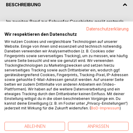
BESCHREIBUNG
Im zweiten Band zur Schwefer Geschichte gerät erstmals
die Kirchengemeinde in den Blick. Die dortige Pfarrei
Datenschutzerklärung
befand sich seit ihrer ersten Erwähnung im Jahr 1263 in
Wir respektieren den Datenschutz
einer Abhängigkeit vom nahe gelegenen Kloster Paradiese,
Wir nutzen Cookies und vergleichbare Technologien auf unserer
dem nicht nur das Recht auf die Einsetzung des Pfarrers
Website. Einige von ihnen sind essenziell und technisch notwendig.
Daneben verwenden wir Analysemethoden (z. B. Cookies oder
zukam, sondern das auch zur Einziehung von Geldern vom
Fingerprints sowie serverseitiges Tracking), um zu messen, wie häufig
amtierenden Prediger befugt war. Wie an vielen Stellen zu
unsere Seite besucht und wie sie genutzt wird. Wir verwenden
beobachten ist, sorgte diese Machtbefugnis für vielfältige
Trackingtechnologien zu Marketingzwecken und setzen hierzu
serverseitiges Tracking sowie auch Drittanbieter ein, wodurch ggf.
Streitmomente zwischen Kirche und Kloster, in die
geräteübergreifend Cookies, Fingerprints, Tracking-Pixel, IP-Adressen
teilweise auch der Erzbischof von Köln und sogar der Papst
sowie gehashte E-Mail-Adressen genutzt werden. Auf unserer Seite
in Rom schlichtend eingreifen mussten.
betten wir zudem Drittinhalte von anderen Anbietern ein (Video-
Plattformen). Wir haben auf die weitere Datenverarbeitung und ein
Zugleich begegnet man in diesem Werk auch so mancher
etwaiges Tracking durch den Drittanbieter keinen Einfluss. Mit deiner
lustigen Anekdote, wenn die Gemeinde beispielsweise in
Einstellung willigst du in die oben beschriebenen Vorgänge ein. Du
einer Nacht- und Nebelaktion Bestattungen auf dem alten
kannst deine Einwilligung (z. B. im Footer unter „Privacy-Einstellungen“)
jederzeit mit Wirkung für die Zukunft widerrufen. (
BoD-Impressum
)
Kirchhof durchführte, um ihrer Kritik an dem neu errichteten
Friedhof Ausdruck zu verleihen. Immer wieder öffnen
derartige Beispiele die Augen dafür, dass die Schwefer
ABLEHNEN
ANPASSEN
Gemeinde mehr und mehr an Eigen- und Selbstständigkeit