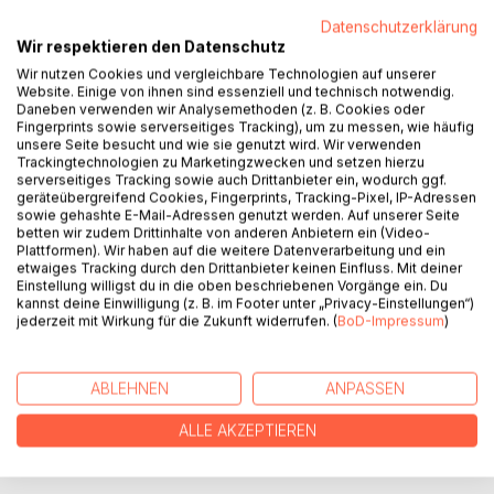
Datenschutzerklärung
Wir respektieren den Datenschutz
Wir sagen: Die bedingungslose Liebe sei die höchste Form
Wir nutzen Cookies und vergleichbare Technologien auf unserer
menschlicher Liebe. Wenn das stimmen sollte, dann sollte
Website. Einige von ihnen sind essenziell und technisch notwendig.
es nichts Wichtigeres im Leben geben, als diese
Daneben verwenden wir Analysemethoden (z. B. Cookies oder
bedingungslose Liebe zu lernen. Die Qualität unseres
Fingerprints sowie serverseitiges Tracking), um zu messen, wie häufig
unsere Seite besucht und wie sie genutzt wird. Wir verwenden
Lebens hängt von dieser Grundlektion ab. Wenn wir diese
Trackingtechnologien zu Marketingzwecken und setzen hierzu
Lektion nicht gelernt haben, werden wir ewig Bedürftige,
serverseitiges Tracking sowie auch Drittanbieter ein, wodurch ggf.
emotional abhängige Sucht-Menschen sein! Das Gute: Wir
geräteübergreifend Cookies, Fingerprints, Tracking-Pixel, IP-Adressen
sowie gehashte E-Mail-Adressen genutzt werden. Auf unserer Seite
brauchen diese Art der Liebe nicht neu zu lernen, als kleine
betten wir zudem Drittinhalte von anderen Anbietern ein (Video-
Kinder konnten wir gar nichts anderes als bedingungslos zu
Plattformen). Wir haben auf die weitere Datenverarbeitung und ein
lieben. Da gab es in unserer Seele noch kein verletztes
etwaiges Tracking durch den Drittanbieter keinen Einfluss. Mit deiner
EGO, das für unsere Liebe Bedingungen stellte. Im
Einstellung willigst du in die oben beschriebenen Vorgänge ein. Du
kannst deine Einwilligung (z. B. im Footer unter „Privacy-Einstellungen“)
Gegenteil: In unserer Seele gibt es immer noch die kindlich
jederzeit mit Wirkung für die Zukunft widerrufen. (
BoD-Impressum
)
unstillbare Sehnsucht nach dieser bedingungslosen Liebe.
Diese Sehnsucht führt uns zurück zu unsere wahre Natur
als Menschen.
ABLEHNEN
ANPASSEN
ALLE AKZEPTIEREN
AUTOR/IN