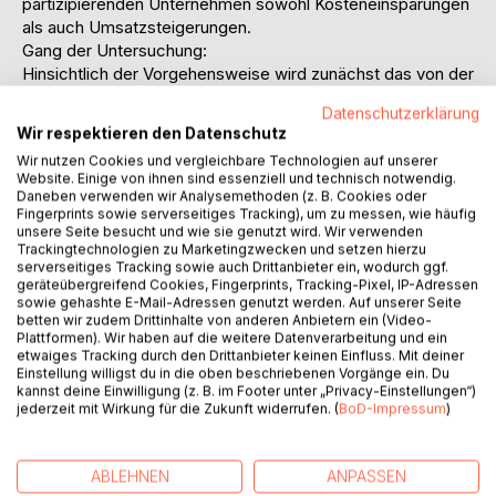
partizipierenden Unternehmen sowohl Kosteneinsparungen
als auch Umsatzsteigerungen.
Gang der Untersuchung:
Hinsichtlich der Vorgehensweise wird zunächst das von der
Voluntary Interindustry Commerce Association entwickelte
Datenschutzerklärung
neunstufige Prozessmodell vorgestellt, bevor näher auf
Wir respektieren den Datenschutz
Effizienzvorteile, Erfolgsfaktoren sowie allgemeine
Wir nutzen Cookies und vergleichbare Technologien auf unserer
Probleme der Implementierung eingegangen wird. Dieser
Website. Einige von ihnen sind essenziell und technisch notwendig.
Schwerpunkt der Diplomarbeit ist bewusst praxisnah
Daneben verwenden wir Analysemethoden (z. B. Cookies oder
gestaltet und beinhaltet neben einem einleitenden
Fingerprints sowie serverseitiges Tracking), um zu messen, wie häufig
unsere Seite besucht und wie sie genutzt wird. Wir verwenden
Fallbeispiel zahlreiche Rückgriffe auf bestehende
Trackingtechnologien zu Marketingzwecken und setzen hierzu
Forschungsdaten. Auf den Erkenntnissen dieses
serverseitiges Tracking sowie auch Drittanbieter ein, wodurch ggf.
Analyseteils stützt sich schließlich die kritische
geräteübergreifend Cookies, Fingerprints, Tracking-Pixel, IP-Adressen
sowie gehashte E-Mail-Adressen genutzt werden. Auf unserer Seite
zukunftsgerichtete Bewertung von CPFR.
betten wir zudem Drittinhalte von anderen Anbietern ein (Video-
Plattformen). Wir haben auf die weitere Datenverarbeitung und ein
Inhaltsverzeichnis:Inhaltsverzeichnis:
etwaiges Tracking durch den Drittanbieter keinen Einfluss. Mit deiner
Einstellung willigst du in die oben beschriebenen Vorgänge ein. Du
InhaltsverzeichnisA
kannst deine Einwilligung (z. B. im Footer unter „Privacy-Einstellungen“)
AbbildungsverzeichnisC
jederzeit mit Wirkung für die Zukunft widerrufen. (
BoD-Impressum
)
AbkürzungsverzeichnisD
1.Einleitung1
2.Einführung in das Supply Chain Management2
ABLEHNEN
ANPASSEN
2.1Begriffsbestimmung und Definition2