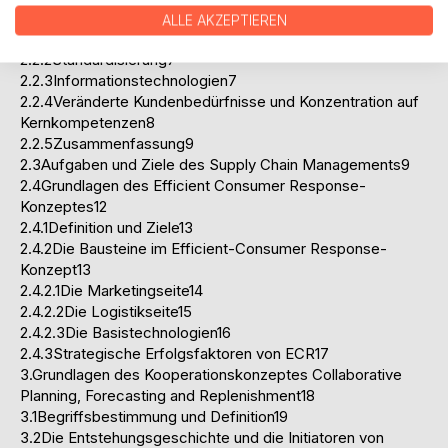
2.2Ursprünge und Treiber der SCM-Entwicklung5
ALLE AKZEPTIEREN
2.2.1Globalisierung6
2.2.2Standardisierung7
2.2.3Informationstechnologien7
2.2.4Veränderte Kundenbedürfnisse und Konzentration auf
Kernkompetenzen8
2.2.5Zusammenfassung9
2.3Aufgaben und Ziele des Supply Chain Managements9
2.4Grundlagen des Efficient Consumer Response-
Konzeptes12
2.4.1Definition und Ziele13
2.4.2Die Bausteine im Efficient-Consumer Response-
Konzept13
2.4.2.1Die Marketingseite14
2.4.2.2Die Logistikseite15
2.4.2.3Die Basistechnologien16
2.4.3Strategische Erfolgsfaktoren von ECR17
3.Grundlagen des Kooperationskonzeptes Collaborative
Planning, Forecasting and Replenishment18
3.1Begriffsbestimmung und Definition19
3.2Die Entstehungsgeschichte und die Initiatoren von