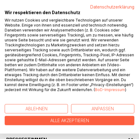
Datenschutzerklärung
Wir respektieren den Datenschutz
BESCHREIBUNG
Wir nutzen Cookies und vergleichbare Technologien auf unserer
Website. Einige von ihnen sind essenziell und technisch notwendig.
Daneben verwenden wir Analysemethoden (z. B. Cookies oder
Retro-Computing ist schon lange ein Thema, manche
Fingerprints sowie serverseitiges Tracking), um zu messen, wie häufig
sprechen sogar von einem Hype. Es gibt zahlreiche Retro-
unsere Seite besucht und wie sie genutzt wird. Wir verwenden
Trackingtechnologien zu Marketingzwecken und setzen hierzu
Communities und auch zahlreiche Retro-Messen z.B. am
serverseitiges Tracking sowie auch Drittanbieter ein, wodurch ggf.
Heinz-Nixdorf-Forum im Paderborn. So wird dann auch der
geräteübergreifend Cookies, Fingerprints, Tracking-Pixel, IP-Adressen
C64 immer noch benutzt und es gibt Firmen, die ganz neue
sowie gehashte E-Mail-Adressen genutzt werden. Auf unserer Seite
betten wir zudem Drittinhalte von anderen Anbietern ein (Video-
Spiele für den alten Computer entwickeln. Dieses Buch
Plattformen). Wir haben auf die weitere Datenverarbeitung und ein
bietet eine umfangreiche Anleitung für den C64, sowohl für
etwaiges Tracking durch den Drittanbieter keinen Einfluss. Mit deiner
Neueinsteiger, als auch für Wiedereinsteiger. Dabei werden
Einstellung willigst du in die oben beschriebenen Vorgänge ein. Du
kannst deine Einwilligung (z. B. im Footer unter „Privacy-Einstellungen“)
sowohl die Bereiche BASIC, als auch die Bereiche
jederzeit mit Wirkung für die Zukunft widerrufen. (
BoD-Impressum
)
Hardware und Assembler behandelt. Nicht zuletzt gibt es
zahlreiche Beispiel-Listings und Hilfsprogramme sowohl als
Download, als auch zum Abtippen auf einem Original-C64.
ABLEHNEN
ANPASSEN
ALLE AKZEPTIEREN
AUTOR/IN