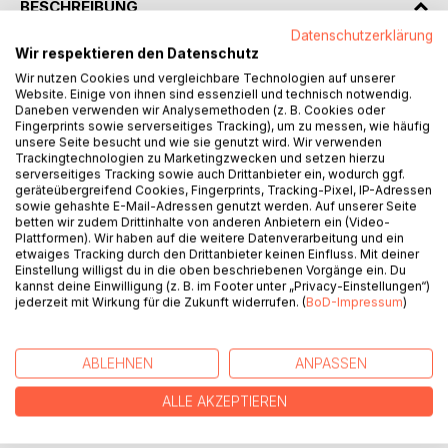
BESCHREIBUNG
Datenschutzerklärung
Wir respektieren den Datenschutz
"Das Buch“ ist eine Reise mit Geschichten, Gleichnissen
Wir nutzen Cookies und vergleichbare Technologien auf unserer
und Erfahrungen mit dem leeren Wort Dhigrohm. Sie
Website. Einige von ihnen sind essenziell und technisch notwendig.
begegnen dem Buch und dem Autor Hans Bonjour in
Daneben verwenden wir Analysemethoden (z. B. Cookies oder
märchenhafter Art und Weise. Er und das Buch nehmen Sie
Fingerprints sowie serverseitiges Tracking), um zu messen, wie häufig
unsere Seite besucht und wie sie genutzt wird. Wir verwenden
mit auf eine besondere Reise, eine Hirnreise. Es ist eine
Trackingtechnologien zu Marketingzwecken und setzen hierzu
phantastische Trilogie, in welche auch der Leser
serverseitiges Tracking sowie auch Drittanbieter ein, wodurch ggf.
eingebunden ist und seinen eigenen Beitrag leisten kann.
geräteübergreifend Cookies, Fingerprints, Tracking-Pixel, IP-Adressen
sowie gehashte E-Mail-Adressen genutzt werden. Auf unserer Seite
„Das Buch“ ist eine Gelegenheit, bewusster zu werden und
betten wir zudem Drittinhalte von anderen Anbietern ein (Video-
dem, was unter Begegnung zu verstehen ist, mehr
Plattformen). Wir haben auf die weitere Datenverarbeitung und ein
Beachtung zu schenken.
etwaiges Tracking durch den Drittanbieter keinen Einfluss. Mit deiner
Einstellung willigst du in die oben beschriebenen Vorgänge ein. Du
kannst deine Einwilligung (z. B. im Footer unter „Privacy-Einstellungen“)
Lassen Sie sich an der Hand nehmen, um neue
jederzeit mit Wirkung für die Zukunft widerrufen. (
BoD-Impressum
)
Perspektiven zu erleben.
Hans Bonjour
ABLEHNEN
ANPASSEN
ALLE AKZEPTIEREN
AUTOR/IN