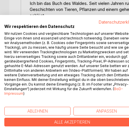
Ich bin das Buch des Waldes. Seit vielen Jahren r
Geschichten von Tieren, Pflanzen und einem gehei
schlägt.
Datenschutzerk
Wir respektieren den Datenschutz
Manche Kinder haben meine Seiten bereits aufgesc
neue Freunde gefunden und dem Wald geholfen, s
Wir nutzen Cookies und vergleichbare Technologien auf unserer Website
Einige von ihnen sind essenziell und technisch notwendig. Daneben ver
verändert sich mit jeder Geschichte. Und manchmal
wir Analysemethoden (z. B. Cookies oder Fingerprints sowie serverseitig
erzählen vermag.
Tracking), um zu messen, wie häufig unsere Seite besucht und wie sie ge
wird. Wir verwenden Trackingtechnologien zu Marketingzwecken und se
hierzu serverseitiges Tracking sowie auch Drittanbieter ein, wodurch ggf.
Als drei Geschwister gemeinsam meinen Verschluss 
geräteübergreifend Cookies, Fingerprints, Tracking-Pixel, IP-Adressen s
Abenteuer voller Geheimnisse, überraschender En
gehashte E-Mail-Adressen genutzt werden. Auf unserer Seite betten wir
Geschichte wirklich zusammenhält.
Drittinhalte von anderen Anbietern ein (Video-Plattformen). Wir haben auf
weitere Datenverarbeitung und ein etwaiges Tracking durch den Drittanbi
keinen Einfluss. Mit deiner Einstellung willigst du in die oben beschriebe
Eine warmherzige Erzählung über Mut, Vertrauen u
Vorgänge ein. Du kannst deine Einwilligung (z. B. im Footer unter „Privacy-
Einstellungen“) jederzeit mit Wirkung für die Zukunft widerrufen. (
BoD-
Impressum
)
WEITERE TITEL BEI
Bo
ABLEHNEN
ANPASSEN
ALLE AKZEPTIEREN