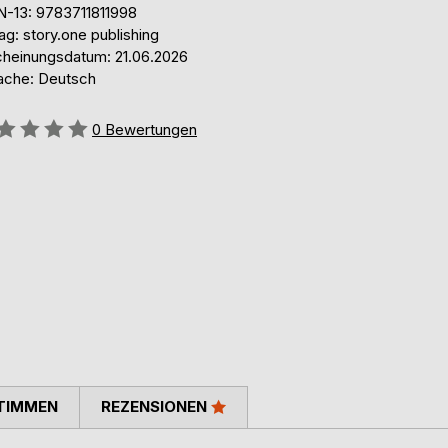
N-13: 9783711811998
ag: story.one publishing
cheinungsdatum: 21.06.2026
ache: Deutsch
ertung::
0
Bewertungen
TIMMEN
REZENSIONEN