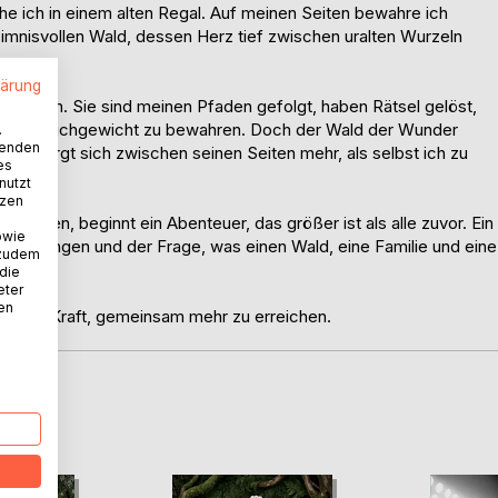
uhe ich in einem alten Regal. Auf meinen Seiten bewahre ich
mnisvollen Wald, dessen Herz tief zwischen uralten Wurzeln
lärung
hlagen. Sie sind meinen Pfaden gefolgt, haben Rätsel gelöst,
ein Gleichgewicht zu bewahren. Doch der Wald der Wunder
.
wenden
 verbirgt sich zwischen seinen Seiten mehr, als selbst ich zu
es
nutzt
tzen
öffnen, beginnt ein Abenteuer, das größer ist als alle zuvor. Ein
owie
tdeckungen und der Frage, was einen Wald, eine Familie und eine
 zudem
 die
eter
nen
nd die Kraft, gemeinsam mehr zu erreichen.
D