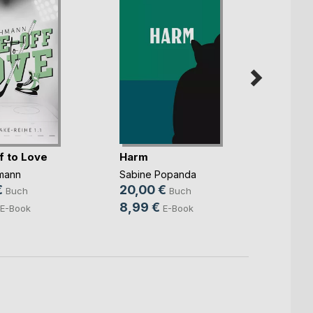
f to Love
Harm
Hinte
liegt
mann
Sabine Popanda
Marc St
€
20,00 €
Buch
Buch
14,9
8,99 €
E-Book
E-Book
4,99