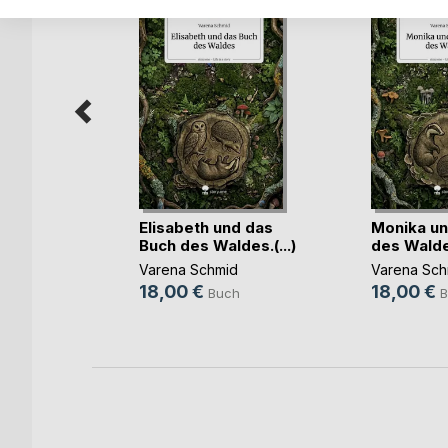
Elisabeth und das
Monika un
Buch des Waldes.(...)
des Waldes.
ch
Varena Schmid
Varena Sch
18,00 €
18,00 €
Buch
B