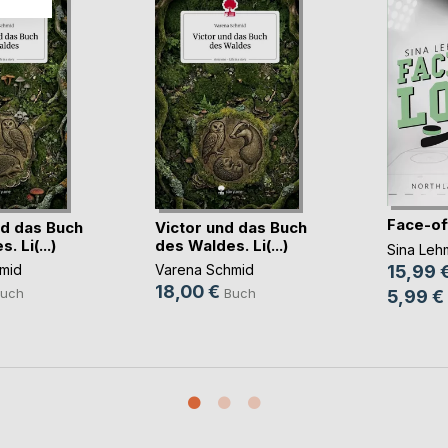
Face-of
d das Buch
Victor und das Buch
 Li(...)
des Waldes. Li(...)
Sina Leh
15,99 
mid
Varena Schmid
18,00 €
uch
Buch
5,99 €