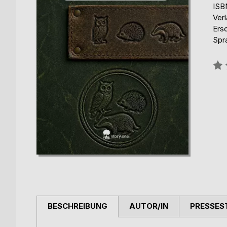
ISB
Verl
Ers
Spr
Bew
0%
BESCHREIBUNG
AUTOR/IN
PRESSES