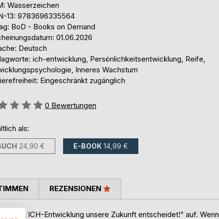
: Wasserzeichen
N-13: 9783696335564
lag: BoD - Books on Demand
cheinungsdatum: 01.06.2026
ache: Deutsch
agworte: ich-entwicklung, Persönlichkeitsentwicklung, Reife,
wicklungspsychologie, Inneres Wachstum
ierefreiheit: Eingeschränkt zugänglich
ertung::
0
Bewertungen
ltlich als:
BUCH
24,90 €
E-BOOK
14,99 €
TIMMEN
REZENSIONEN
: Warum ICH-Entwicklung unsere Zukunft entscheidet!" auf. Wenn