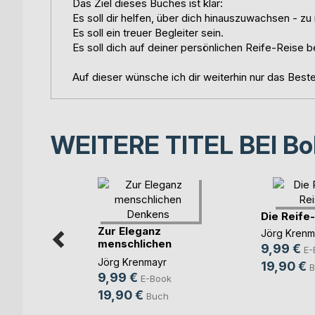
Das Ziel dieses Buches ist klar:
Es soll dir helfen, über dich hinauszuwachsen - zu 
Es soll ein treuer Begleiter sein.
Es soll dich auf deiner persönlichen Reife-Reise b
Auf dieser wünsche ich dir weiterhin nur das Beste
WEITERE TITEL BEI
Bo
tyle
Die Reife
Zur Eleganz
rde
Jörg Krenm
menschlichen
9,99 €
ok
E-
Denkens
Jörg Krenmayr
19,90 €
h
B
9,99 €
E-Book
19,90 €
Buch