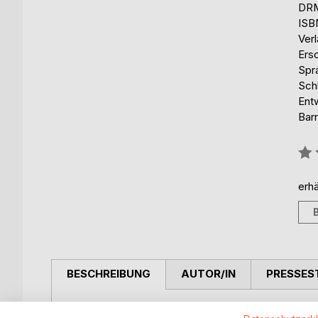
DRM
ISB
Ver
Ers
Spr
Schl
Ent
Barr
Bew
0%
erhä
BESCHREIBUNG
AUTOR/IN
PRESSES
Dieses Buch baut auf dem Buch "Die Reife-Reise