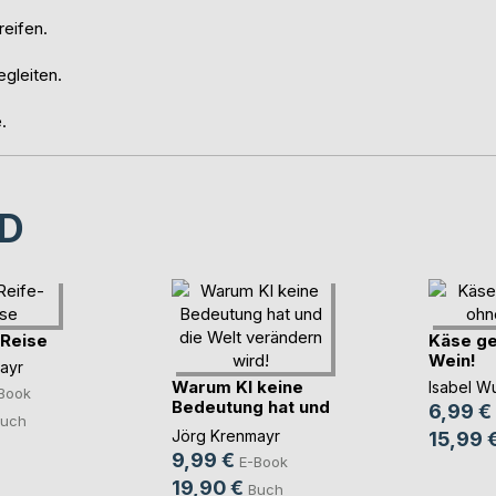
reifen.
egleiten.
.
D
-Reise
Käse ge
Wein!
ayr
Warum KI keine
Isabel W
Book
Bedeutung hat und
6,99 €
uch
d(...)
Jörg Krenmayr
15,99 
9,99 €
E-Book
19,90 €
Buch