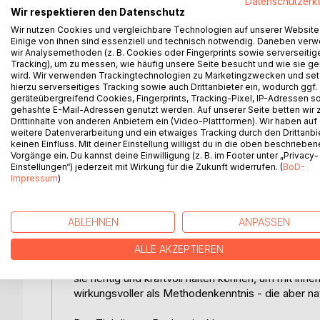
Datenschutzerk
man noch gar keine Vorstellung vom Modell der IC
Wir respektieren den Datenschutz
diesem Buch zu lesen. Es gibt einen klaren Rahmen
Wir nutzen Cookies und vergleichbare Technologien auf unserer Website
Einige von ihnen sind essenziell und technisch notwendig. Daneben ver
Dieses Buch steigt richtig tief in die Stufen 3-7 ei
wir Analysemethoden (z. B. Cookies oder Fingerprints sowie serverseitig
Tracking), um zu messen, wie häufig unsere Seite besucht und wie sie ge
Beispielen getragene Beschreibung. Zudem findes
wird. Wir verwenden Trackingtechnologien zu Marketingzwecken und se
Entwicklungstipps, die dabei helfen
hierzu serverseitiges Tracking sowie auch Drittanbieter ein, wodurch ggf.
geräteübergreifend Cookies, Fingerprints, Tracking-Pixel, IP-Adressen s
gehashte E-Mail-Adressen genutzt werden. Auf unserer Seite betten wir
dein ICH immer besser zu verstehen und zu fühle
Drittinhalte von anderen Anbietern ein (Video-Plattformen). Wir haben auf
weitere Datenverarbeitung und ein etwaiges Tracking durch den Drittanbi
deine Grenzen immer besser zu erkennen und
keinen Einfluss. Mit deiner Einstellung willigst du in die oben beschriebe
Vorgänge ein. Du kannst deine Einwilligung (z. B. im Footer unter „Privacy-
Einstellungen“) jederzeit mit Wirkung für die Zukunft widerrufen. (
BoD-
diese Grenzen immer weiter zu verschieben und z
Impressum
)
Das Buch der Tiefe führt - was sonst - in die Tiefe
neue Fähigkeiten entdecken und diese im Alltag i
ABLEHNEN
ANPASSEN
Es ist ein Buch der Haltung. Denn Fähigkeiten zu 
ALLE AKZEPTIEREN
Werkzeuge, die uns bei schweren Aufgaben helfen
sie richtig und kraftvoll halten können, um mit ih
wirkungsvoller als Methodenkenntnis - die aber nat