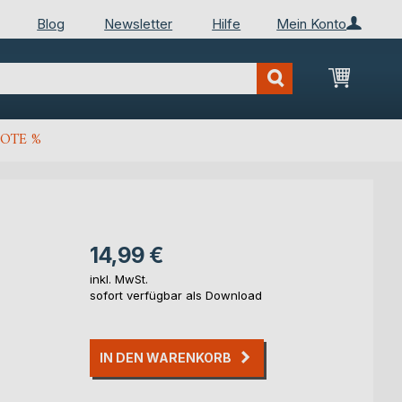
Blog
Newsletter
Hilfe
Mein Konto
Mein Wa
OTE %
14,99 €
inkl. MwSt.
sofort verfügbar als Download
IN DEN WARENKORB