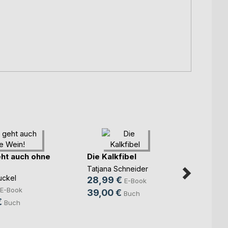
ht auch ohne
Die Kalkfibel
Mein 
verst
Tatjana Schneider
uckel
Heidi S
28,99 €
E-Book
12,9
E-Book
39,00 €
Buch
€
29,9
Buch