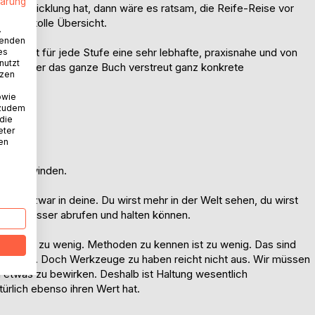
lärung
H-Entwicklung hat, dann wäre es ratsam, die Reife-Reise vor
, eine tolle Übersicht.
.
wenden
n. Es gibt für jede Stufe eine sehr lebhafte, praxisnahe und von
es
nutzt
t du über das ganze Buch verstreut ganz konkrete
tzen
owie
 zudem
n
 die
eter
nen
u überwinden.
 - und zwar in deine. Du wirst mehr in der Welt sehen, du wirst
mmer besser abrufen und halten können.
lernen ist zu wenig. Methoden zu kennen ist zu wenig. Das sind
 sollen. Doch Werkzeuge zu haben reicht nicht aus. Wir müssen
nen etwas zu bewirken. Deshalb ist Haltung wesentlich
ürlich ebenso ihren Wert hat.