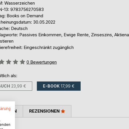
: Wasserzeichen
N-13: 9783756270583
lag: Books on Demand
cheinungsdatum: 30.05.2022
ache: Deutsch
lagworte: Passives Einkommen, Ewige Rente, Zinseszins, Aktiena
stieren
ierefreiheit: Eingeschränkt zugänglich
ertung::
0
Bewertungen
ltlich als:
BUCH
23,99 €
E-BOOK
17,99 €
lärung
TIMMEN
REZENSIONEN
.
wenden