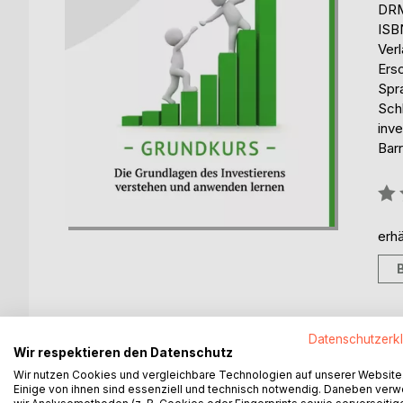
DRM
ISB
Ver
Ers
Spr
Sch
inve
Barr
Bew
0%
erhä
Datenschutzerk
BESCHREIBUNG
AUTOR/IN
PRESSES
Wir respektieren den Datenschutz
Wir nutzen Cookies und vergleichbare Technologien auf unserer Website
Einige von ihnen sind essenziell und technisch notwendig. Daneben ver
Das Einmaleins des erfolgreichen Investierens