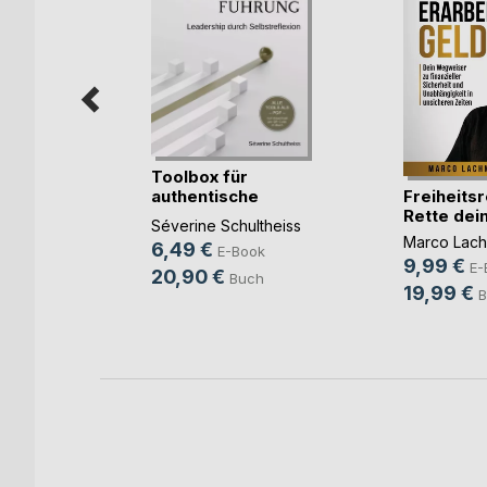
Toolbox für
Freiheits
authentische
Rette dein 
Führung
Séverine Schultheiss
Marco Lac
6,49 €
ook
E-Book
9,99 €
E-
20,90 €
h
Buch
19,99 €
B