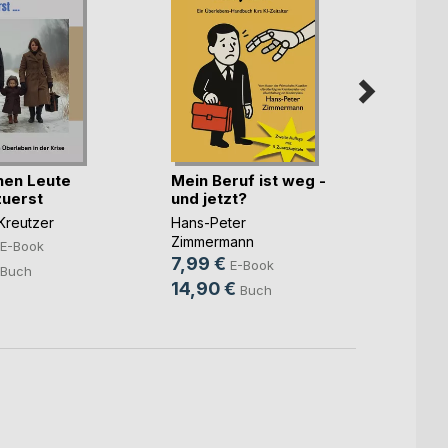
inen Leute
Mein Beruf ist weg -
The M
 zuerst
und jetzt?
Stepha
Kreutzer
Hans-Peter
3,99
Zimmermann
E-Book
19,9
7,99 €
E-Book
Buch
14,90 €
Buch