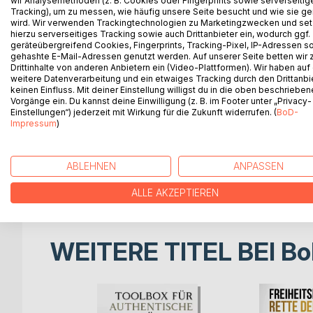
wir Analysemethoden (z. B. Cookies oder Fingerprints sowie serverseitig
Viele Menschen wünschen sich ein passives Nebe
Tracking), um zu messen, wie häufig unsere Seite besucht und wie sie ge
ihre künftige Alterssicherung. Eine Möglichkeit, be
wird. Wir verwenden Trackingtechnologien zu Marketingzwecken und se
hierzu serverseitiges Tracking sowie auch Drittanbieter ein, wodurch ggf.
vielen jedoch als zu riskant. Die Deutschen gelten 
geräteübergreifend Cookies, Fingerprints, Tracking-Pixel, IP-Adressen s
Der Ratgeber für Kleinanleger zeigt, wie man durc
gehashte E-Mail-Adressen genutzt werden. Auf unserer Seite betten wir
ETFs und Fonds bis zum Zinseszins: Erläutert we
Drittinhalte von anderen Anbietern ein (Video-Plattformen). Wir haben auf
weitere Datenverarbeitung und ein etwaiges Tracking durch den Drittanbi
relevante Begriffe aus den Wirtschaftswissenscha
keinen Einfluss. Mit deiner Einstellung willigst du in die oben beschriebe
bisher Komplexes verständlich und praxisnah erklärt
Vorgänge ein. Du kannst deine Einwilligung (z. B. im Footer unter „Privacy-
gar nicht. Mit den geschilderten Kenntnissen könne
Einstellungen“) jederzeit mit Wirkung für die Zukunft widerrufen. (
BoD-
Impressum
)
bietenden Chancen nutzen.
Dafür muss man nicht reich sein. Das Buch zeigt, 
Sparrate eine Rente aufbauen können. Es vermittel
ABLEHNEN
ANPASSEN
funktioniert. Dabei macht es deutlich, wie sich A
nachhaltige Investitionsstrategie entwickeln könne
ALLE AKZEPTIEREN
WEITERE TITEL BEI
Bo