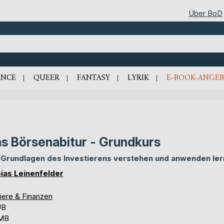
Über BoD
NCE
QUEER
FANTASY
LYRIK
E-BOOK-ANGEB
s Börsenabitur - Grundkurs
 Grundlagen des Investierens verstehen und anwenden le
ias Leinenfelder
iere & Finanzen
UB
 MB