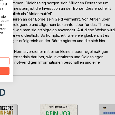
es
neinkommen. Gleichzeitig sorgen sich Millionen Deutsche um
nutzt
ides zu meistern, ist die Investition an der Börse. Dies erscheint
tzen
bekanntlich als "Aktienmuffel".
owie
h Investieren an der Börse sein Geld vermehrt. Von Aktien über
 zudem
rden grundlegende und allgemein bekannte, aber für das Thema
 die
eter
ften und wie man sie erfolgreich anwendet. Auf diese Weise wird
nen
. Dabei wird deutlich: So kompliziert, wie viele glauben, ist es
n Anleger erfolgreich an der Börse agieren und die sich hier
wie sich Normalverdiener mit einer kleinen, aber regelmäßigen
t ein Verständnis darüber, wie Investieren und Geldanlegen
nleger die notwendigen Informationen beschaffen und eine
n.
D