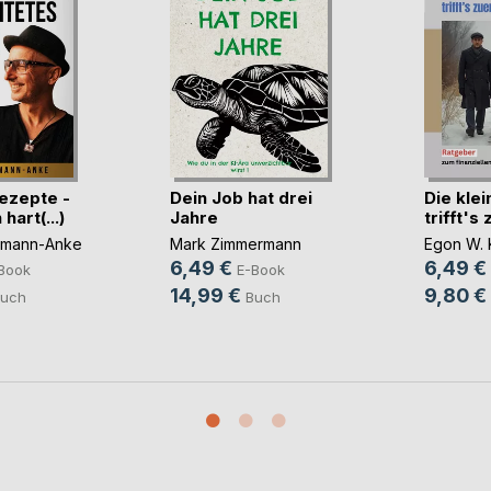
rezepte -
Dein Job hat drei
Die kle
hart(...)
Jahre
trifft's
hmann-Anke
Mark Zimmermann
Egon W. 
6,49 €
6,49 €
Book
E-Book
14,99 €
9,80 €
uch
Buch