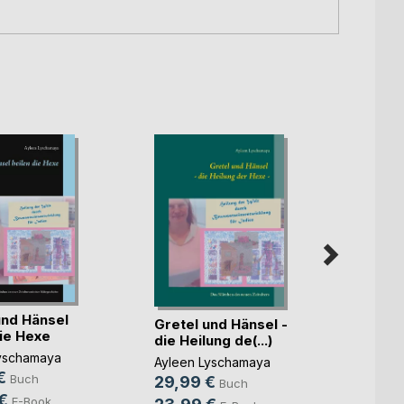
und Hänsel
Grete
Gretel und Hänsel -
die Hexe
heilen
die Heilung de(...)
yschamaya
Aylee
Ayleen Lyschamaya
€
72,9
Buch
29,99 €
Buch
€
57,9
E-Book