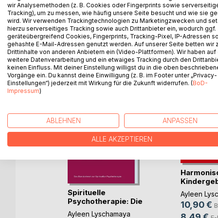
Asylanten raus aus Deutschland. Dieses Buch ist
wir Analysemethoden (z. B. Cookies oder Fingerprints sowie serverseitig
Tracking), um zu messen, wie häufig unsere Seite besucht und wie sie ge
wird. Wir verwenden Trackingtechnologien zu Marketingzwecken und se
hierzu serverseitiges Tracking sowie auch Drittanbieter ein, wodurch ggf.
geräteübergreifend Cookies, Fingerprints, Tracking-Pixel, IP-Adressen s
WEITERE TITEL BEI
Bo
gehashte E-Mail-Adressen genutzt werden. Auf unserer Seite betten wir
Drittinhalte von anderen Anbietern ein (Video-Plattformen). Wir haben auf
weitere Datenverarbeitung und ein etwaiges Tracking durch den Drittanbi
keinen Einfluss. Mit deiner Einstellung willigst du in die oben beschriebe
Vorgänge ein. Du kannst deine Einwilligung (z. B. im Footer unter „Privacy-
Einstellungen“) jederzeit mit Wirkung für die Zukunft widerrufen. (
BoD-
Impressum
)
ABLEHNEN
ANPASSEN
ALLE AKZEPTIEREN
-free
Harmonis
Kindergeb
)
Kin(...)
Spirituelle
amaya
Ayleen Lys
Psychotherapie: Die
10,90 €
h
B
in(...)
Ayleen Lyschamaya
8,49 €
ok
E-