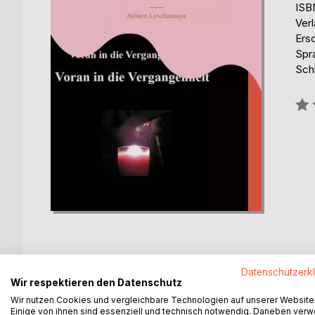
ISB
Ver
Ers
Spr
Schl
Bew
0%
Datenschutzerk
BESCHREIBUNG
AUTOR/IN
PRESSES
Wir respektieren den Datenschutz
Wir nutzen Cookies und vergleichbare Technologien auf unserer Website
Einige von ihnen sind essenziell und technisch notwendig. Daneben ver