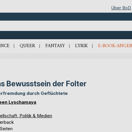
Über BoD
NCE
QUEER
FANTASY
LYRIK
E-BOOK-ANGEB
s Bewusstsein der Folter
rfremdung durch Geflüchtete
een Lyschamaya
llschaft, Politik & Medien
erback
 Seiten