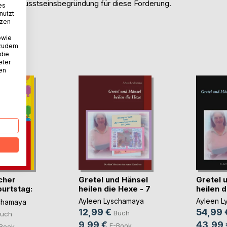
 die Bewusstseinsbegründung für diese Forderung.
es
nutzt
tzen
owie
D
 zudem
 die
eter
nen
cher
Gretel und Hänsel
Gretel 
urtstag:
heilen die Hexe - 7
heilen 
Ayleen Lyschamaya
Ayleen L
chamaya
12,99 €
54,99 
Buch
uch
9,99 €
43,99 
E-Book
Book