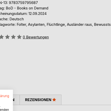
N-13: 9783759795687
lag: BoD - Books on Demand
cheinungsdatum: 12.09.2024
ache: Deutsch
agworte: Folter, Asylanten, Flüchtlinge, Ausländer raus, Bewussts
ertung::
0
Bewertungen
lärung
TIMMEN
REZENSIONEN
.
wenden