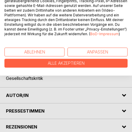
geräteübergreifend Cookies, Fingerprints, Tracking-Pixel, IP-Adressen
sowie gehashte E-Mail-Adressen genutzt werden. Auf unserer Seite
betten wir zudem Drittinhalte von anderen Anbietern ein (Video-
BESCHREIBUNG
Plattformen). Wir haben auf die weitere Datenverarbeitung und ein
etwaiges Tracking durch den Drittanbieter keinen Einfluss. Mit deiner
Einstellung willigst du in die oben beschriebenen Vorgänge ein. Du
Das Banale im Spiegel der Seele
kannst deine Einwilligung (z. B. im Footer unter „Privacy-Einstellungen“)
jederzeit mit Wirkung für die Zukunft widerrufen. (
BoD-Impressum
)
Lyrik von J. J. Ebel
ABLEHNEN
ANPASSEN
Für jeden, der ästetische Gedichte mag ist etwas
passendes dabei:
ALLE AKZEPTIEREN
Liebesgedichte,
philosophische Gedichte,
Gesellschaftskritik
AUTOR/IN
PRESSESTIMMEN
REZENSIONEN