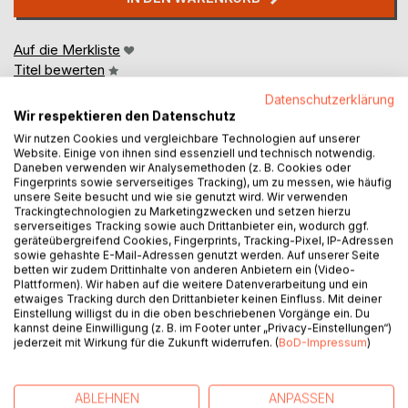
Auf die Merkliste
Titel bewerten
Datenschutzerklärung
Wir respektieren den Datenschutz
Wir nutzen Cookies und vergleichbare Technologien auf unserer
Website. Einige von ihnen sind essenziell und technisch notwendig.
Daneben verwenden wir Analysemethoden (z. B. Cookies oder
Fingerprints sowie serverseitiges Tracking), um zu messen, wie häufig
unsere Seite besucht und wie sie genutzt wird. Wir verwenden
BESCHREIBUNG
Trackingtechnologien zu Marketingzwecken und setzen hierzu
serverseitiges Tracking sowie auch Drittanbieter ein, wodurch ggf.
geräteübergreifend Cookies, Fingerprints, Tracking-Pixel, IP-Adressen
sowie gehashte E-Mail-Adressen genutzt werden. Auf unserer Seite
Wer die richtigen Nahrungsmittel zu sich nimmt, benötigt
betten wir zudem Drittinhalte von anderen Anbietern ein (Video-
keine Medizin. Wer die falschen Nahrungsmittel zu sich
Plattformen). Wir haben auf die weitere Datenverarbeitung und ein
nimmt, dem hilft auch keine Medizin. Diese beiden Sätze
etwaiges Tracking durch den Drittanbieter keinen Einfluss. Mit deiner
Einstellung willigst du in die oben beschriebenen Vorgänge ein. Du
spiegeln den Inhalt eines alten ayurvedischen Leitsatzes,
kannst deine Einwilligung (z. B. im Footer unter „Privacy-Einstellungen“)
der die Bedeutsamkeit der richtigen Ernährung im Bezug
jederzeit mit Wirkung für die Zukunft widerrufen. (
BoD-Impressum
)
auf die Gesundheit des Menschen verdeutlicht. Aus
diesem Grund steht bei einem ayurvedischen Arzt die
Ernährungsberatung im Zentrum, nachdem die
ABLEHNEN
ANPASSEN