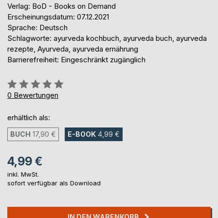
Verlag: BoD - Books on Demand
Erscheinungsdatum: 07.12.2021
Sprache: Deutsch
Schlagworte: ayurveda kochbuch, ayurveda buch, ayurveda
rezepte, Ayurveda, ayurveda ernährung
Barrierefreiheit: Eingeschränkt zugänglich
Bewertung::
0%
0
Bewertungen
erhältlich als:
BUCH
17,90 €
E-BOOK
4,99 €
4,99 €
inkl. MwSt.
sofort verfügbar als Download
IN DEN WARENKORB