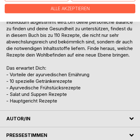
Essgewohnheiten ausführlich analysiert wurden. Nicht jeder
muss sich nach den gleichen Regeln richten, da ein
ALLE AKZEPTIEREN
Ernährungsplan der ayurvedischen Art detailliert auf ein
Individuum abgestimmt wird.Um deine persönliche Balance
zu finden und deine Gesundheit zu unterstützen, findest du
in diesem Buch bis zu 110 Rezepte, die nicht nur sehr
abwechslungsreich und bekömmlich sind, sondern dir auch
die notwendigen Inhaltsstoffe liefern. Finde heraus, welche
Rezepte dein Wohlbefinden auf eine neue Ebene bringen.
Das erwartet Dich:
- Vorteile der ayurvedischen Ernährung
- 10 spezielle Getränkerezepte
- Ayurvedische Frühstücksrezepte
- Salat und Suppen Rezepte
- Hauptgericht Rezepte
AUTOR/IN
PRESSESTIMMEN