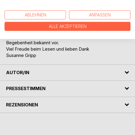
Geschichte nach der anderen über das, was ich mit meinen
Fahrzeugen erlebt habe. Dabei switche ich gelegentlich
ABLEHNEN
ANPASSEN
gedanklich zwischen den unterschiedlichen Autos hin und
her, aber auch zwischen den Zeiten.
ALLE AKZEPTIEREN
Ein unterhaltsamer Plausch soll es nun werden zwischen
uns. Vielleicht kommt euch sogar die eine oder andere
Begebenheit bekannt vor.
Viel Freude beim Lesen und lieben Dank
Susanne Gripp
AUTOR/IN
PRESSESTIMMEN
REZENSIONEN