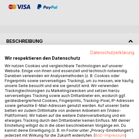
BESCHREIBUNG
Datenschutzerklärung
Wir respektieren den Datenschutz
Mein Auto macht was es will und kassiert dabei Tickets...
Wir nutzen Cookies und vergleichbare Technologien auf unserer
Website. Einige von ihnen sind essenziell und technisch notwendig.
Hallo und herzlich willkommen in diesem Buch über meine
Daneben verwenden wir Analysemethoden (z. B. Cookies oder
bisherigen und aktuellen Fahrzeuge.
Fingerprints sowie serverseitiges Tracking), um zu messen, wie häufig
Tatsächlich geht es um meine verschiedenen Autos und
unsere Seite besucht und wie sie genutzt wird. Wir verwenden
Trackingtechnologien zu Marketingzwecken und setzen hierzu
deren Geschichten, zu einem großen Teil sogar
serverseitiges Tracking sowie auch Drittanbieter ein, wodurch ggf.
autobiografisch. Andere Erzählungen sind durch
geräteübergreifend Cookies, Fingerprints, Tracking-Pixel, IP-Adressen
Übertreibung anschaulicher gemacht und ein paar wenige
sowie gehashte E-Mail-Adressen genutzt werden. Auf unserer Seite
betten wir zudem Drittinhalte von anderen Anbietern ein (Video-
sogar frei erfunden.
Plattformen). Wir haben auf die weitere Datenverarbeitung und ein
Überlassen wir es eurer Vorstellung, was tatsächlich
etwaiges Tracking durch den Drittanbieter keinen Einfluss. Mit deiner
passiert und was meiner Fantasie entsprungen ist.
Einstellung willigst du in die oben beschriebenen Vorgänge ein. Du
Stellt euch einfach vor, dass wir jetzt gemeinsam um einen
kannst deine Einwilligung (z. B. im Footer unter „Privacy-Einstellungen“)
jederzeit mit Wirkung für die Zukunft widerrufen. (
BoD-Impressum
)
runden Tisch herum sitzen und ich erzähle dabei eine