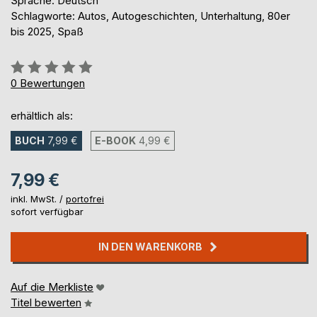
Sprache: Deutsch
Schlagworte: Autos, Autogeschichten, Unterhaltung, 80er
bis 2025, Spaß
Bewertung::
0%
0
Bewertungen
erhältlich als:
BUCH
7,99 €
E-BOOK
4,99 €
7,99 €
inkl. MwSt. /
portofrei
sofort verfügbar
IN DEN WARENKORB
Auf die Merkliste
Titel bewerten