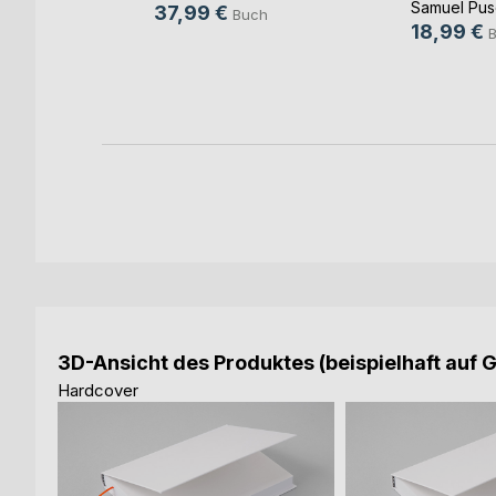
rtswyler
Samuel Pus
37,99 €
Buch
18,99 €
ch
3D-Ansicht des Produktes (beispielhaft auf 
Hardcover