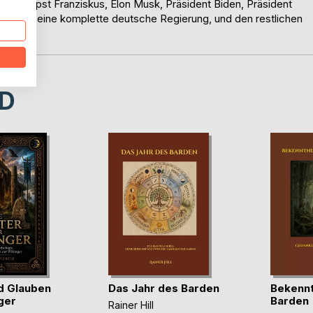
II., Papst Franziskus, Elon Musk, Präsident Biden, Präsident
ögel & seine komplette deutsche Regierung, und den restlichen
D
d Glauben
Das Jahr des Barden
Bekennt
ger
Barden
Rainer Hill