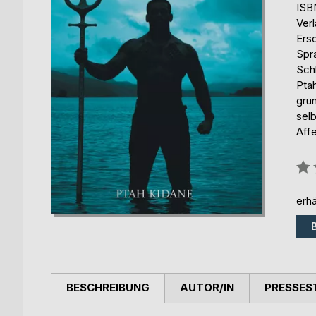
ISB
Ver
Ers
Spr
Schl
Pta
grü
sel
Affe
Bew
0%
erhä
BESCHREIBUNG
AUTOR/IN
PRESSES