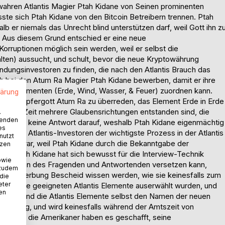
ahren Atlantis Magier Ptah Kidane von Seinen prominenten
ste sich Ptah Kidane von den Bitcoin Betreibern trennen. Ptah
lb er niemals das Unrecht blind unterstützen darf, weil Gott ihn z
n. Aus diesem Grund entschied er eine neue
orruptionen möglich sein werden, weil er selbst die
lten) aussucht, und schult, bevor die neue Kryptowährung
ndungsinvestoren zu finden, die nach den Atlantis Brauch das
h bei den Atum Ra Magier Ptah Kidane bewerben, damit er ihre
hten Elementen (Erde, Wind, Wasser, & Feuer) zuordnen kann.
lärung
 den Schöpfergott Atum Ra zu überreden, das Element Erde in Erde
 aktiven Zeit mehrere Glaubensrichtungen entstanden sind, die
.
wenden
r jedoch keine Antwort darauf, weshalb Ptah Kidane eigenmächtig
es
gneten Atlantis-Investoren der wichtigste Prozess in der Atlantis
nutzt
idlich war, weil Ptah Kidane durch die Bekanntgabe der
tzen
n. Ptah Kidane hat sich bewusst für die Interview-Technik
owie
 der Position des Fragenden und Antwortenden versetzen kann,
 zudem
ihrer Bewerbung Bescheid wissen werden, wie sie keinesfalls zum
 die
eter
chdem die geeigneten Atlantis Elemente auserwählt wurden, und
nen
kerung und die Atlantis Elemente selbst den Namen der neuen
ngwierig, und wird keinesfalls während der Amtszeit von
i denn, die Amerikaner haben es geschafft, seine