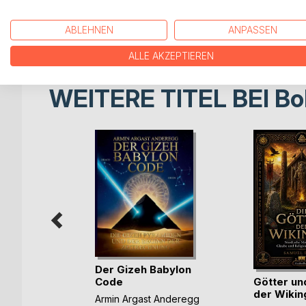
Amtsenthebung zu vollziehen. Was Queen Elisabeth 
Trump, Honorarkonsul Karlheinz Kinderschänder K
ABLEHNEN
ANPASSEN
weltweiten Staatsdienern..
ALLE AKZEPTIEREN
WEITERE TITEL BEI
Bo
Der Gizeh Babylon
 der
Götter un
Code
der Wikin
Armin Argast Anderegg