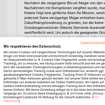
Nachdem die vergangene Bitcoin Magie von den w
Nachahmern mit Korruptionen vergiftet wurde, mus
Kidane folgt eine göttliche Atum Ra Mission, wesha
jederzeit Seine einzigartige Magie entziehen kan
Zukunftskryptowährung zu gründen, bei der keine K
Gründungsinvestoren (Atlantis Elemente Auserwäh
veröffentlicht wird. Um jedoch die geeigneten Grü
reine Herz haben, müssen diese Interessenten sic
Eigenschaften und Persönlichkeiten zu den gesuc
Datenschutzerk
Wir respektieren den Datenschutz
Aktuell ist der Atlantis Magier Ptah Kidane dabei
& Metall aufzuteilen, weil der Globus nach Seiner
Wir nutzen Cookies und vergleichbare Technologien auf unserer Website
Einige von ihnen sind essenziell und technisch notwendig. Daneben ver
auch er keineswegs ignorieren kann. Bisher gab e
wir Analysemethoden (z. B. Cookies oder Fingerprints sowie serverseitig
nichts verändern darf. Daher wird Auswahl der geei
Tracking), um zu messen, wie häufig unsere Seite besucht und wie sie ge
Magie sein, weshalb dieses Atlantis Buch unverme
wird. Wir verwenden Trackingtechnologien zu Marketingzwecken und se
hierzu serverseitiges Tracking sowie auch Drittanbieter ein, wodurch ggf.
Voraussetzungen die Streu vom Weizen trennen kan
geräteübergreifend Cookies, Fingerprints, Tracking-Pixel, IP-Adressen s
entschieden, weil der Leser sich viel leichter in
gehashte E-Mail-Adressen genutzt werden. Auf unserer Seite betten wir
wodurch die zukünftigen Atlantis Investoren vor 
Drittinhalte von anderen Anbietern ein (Video-Plattformen). Wir haben auf
weitere Datenverarbeitung und ein etwaiges Tracking durch den Drittanbi
Atlantis Element gewählt werden können. Erst na
keinen Einfluss. Mit deiner Einstellung willigst du in die oben beschriebe
sie ihre Aufgaben kennen, erfahren die Weltbevöl
Vorgänge ein. Du kannst deine Einwilligung (z. B. im Footer unter „Privacy-
magischen Zukunftswährung. Dieser Prozess ist la
Einstellungen“) jederzeit mit Wirkung für die Zukunft widerrufen. (
BoD-
Präsident Donald Trump abgeschlossen sein, es se
Impressum
)