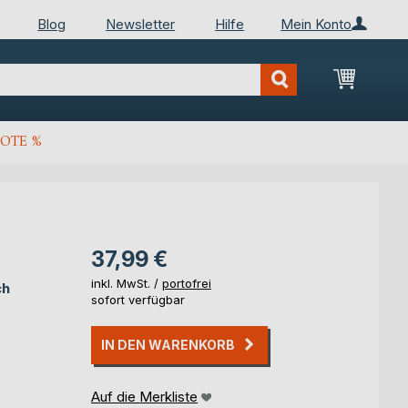
Blog
Newsletter
Hilfe
Mein Konto
Mein Wa
OTE %
37,99 €
inkl. MwSt. /
portofrei
ch
sofort verfügbar
IN DEN WARENKORB
Auf die Merkliste