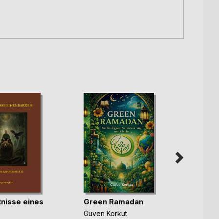
nisse eines
Green Ramadan
Die s
Güven Korkut