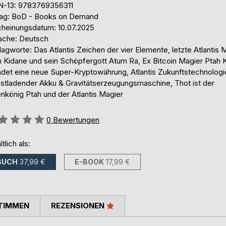
N-13: 9783769356311
lag: BoD - Books on Demand
cheinungsdatum: 10.07.2025
ache: Deutsch
agworte: Das Atlantis Zeichen der vier Elemente, letzte Atlantis 
h Kidane und sein Schöpfergott Atum Ra, Ex Bitcoin Magier Ptah 
ndet eine neue Super-Kryptowährung, Atlantis Zukunftstechnologi
bstladender Akku & Gravitätserzeugungsmaschine, Thot ist der
nkönig Ptah und der Atlantis Magier
ertung::
0
Bewertungen
ltlich als:
BUCH
37,99 €
E-BOOK
17,99 €
TIMMEN
REZENSIONEN