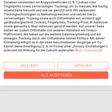
Daneben verwenden wir Analysemethoden (z. B. Cookies oder
Fingerprints sowie serverseitiges Tracking), um zu messen, wie häufig
unsere Seite besucht und wie sie genutzt wird. Wir verwenden
BESCHREIBUNG
Trackingtechnologien zu Marketingzwecken und setzen hierzu
serverseitiges Tracking sowie auch Drittanbieter ein, wodurch ggf.
geräteübergreifend Cookies, Fingerprints, Tracking-Pixel, IP-Adressen
sowie gehashte E-Mail-Adressen genutzt werden. Auf unserer Seite
Es ist ein Wunder, wenn ein alter Apfelbaum plötzlich eine
betten wir zudem Drittinhalte von anderen Anbietern ein (Video-
Rosenblüte entstehen lässt. Bisher ist uns niemand
Plattformen). Wir haben auf die weitere Datenverarbeitung und ein
bekannt, der solches schon erlebt und gesehen hat. Ich
etwaiges Tracking durch den Drittanbieter keinen Einfluss. Mit deiner
Einstellung willigst du in die oben beschriebenen Vorgänge ein. Du
habe es in Wort und Bild dokumentiert.
kannst deine Einwilligung (z. B. im Footer unter „Privacy-Einstellungen“)
jederzeit mit Wirkung für die Zukunft widerrufen. (
BoD-Impressum
)
AUTOR/IN
ABLEHNEN
ANPASSEN
PRESSESTIMMEN
ALLE AKZEPTIEREN
REZENSIONEN