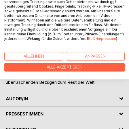
serverseitiges Tracking sowie auch Drittanbieter ein, wodurch ggf.
geräteübergreifend Cookies, Fingerprints, Tracking-Pixel, IP-Adressen
sowie gehashte E-Mail-Adressen genutzt werden. Auf unserer Seite
betten wir zudem Drittinhalte von anderen Anbietern ein (Video-
Plattformen). Wir haben auf die weitere Datenverarbeitung und ein
etwaiges Tracking durch den Drittanbieter keinen Einfluss. Mit deiner
Einstellung willigst du in die oben beschriebenen Vorgänge ein. Du
kannst deine Einwilligung (z. B. im Footer unter „Privacy-Einstellungen“)
jederzeit mit Wirkung für die Zukunft widerrufen. (
BoD-Impressum
)
BESCHREIBUNG
ABLEHNEN
ANPASSEN
Das andere Mecklenburg-Vorpommern ist das unbekannte
und geheimnisvolle, skurrile, missverständliche und
ALLE AKZEPTIEREN
irritierende. Augenzwinkernd und sorgfältig recherchiert
entfaltet sich hier ein neues Bild des Nordostens mit
überraschenden Bezügen zum Rest der Welt.
AUTOR/IN
PRESSESTIMMEN