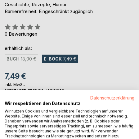
Geschichte, Rezepte, Humor
Barrierefreiheit: Eingeschränkt zugänglich
Bewertung::
0%
0
Bewertungen
erhältlich als:
BUCH
18,00 €
E-BOOK
7,49 €
7,49 €
inkl. MwSt.
sofort verfügbar als Download
Datenschutzerklärung
Wir respektieren den Datenschutz
Wir nutzen Cookies und vergleichbare Technologien auf unserer
IN DEN WARENKORB
Website. Einige von ihnen sind essenziell und technisch notwendig.
Daneben verwenden wir Analysemethoden (z. B. Cookies oder
Fingerprints sowie serverseitiges Tracking), um zu messen, wie häufig
Auf die Merkliste
unsere Seite besucht und wie sie genutzt wird. Wir verwenden
Titel bewerten
Trackingtechnologien zu Marketingzwecken und setzen hierzu