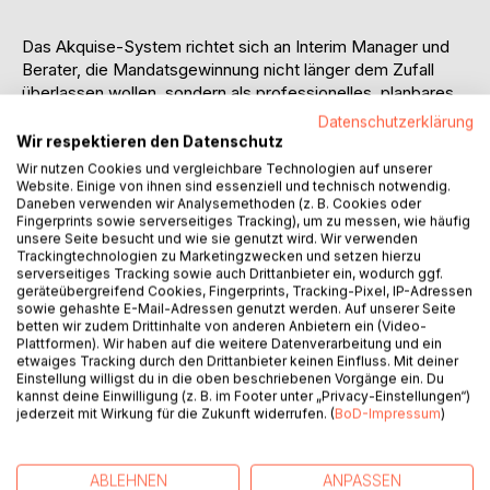
Das Akquise-System richtet sich an Interim Manager und
Berater, die Mandatsgewinnung nicht länger dem Zufall
überlassen wollen, sondern als professionelles, planbares
System verstehen und umsetzen möchten. Es verbindet
Datenschutzerklärung
den strategischen Aufbau mit praxis-erprobten Routinen
Wir respektieren den Datenschutz
und zeigt, wie aus sporadischer Akquise ein verlässlicher
Wir nutzen Cookies und vergleichbare Technologien auf unserer
Prozess wird - auch neben einem laufenden Mandat und
Website. Einige von ihnen sind essenziell und technisch notwendig.
Daneben verwenden wir Analysemethoden (z. B. Cookies oder
ohne ausgeprägtes Marketingwissen.
Fingerprints sowie serverseitiges Tracking), um zu messen, wie häufig
unsere Seite besucht und wie sie genutzt wird. Wir verwenden
Im Mittelpunkt steht die systematische Vorgehensweise,
Trackingtechnologien zu Marketingzwecken und setzen hierzu
serverseitiges Tracking sowie auch Drittanbieter ein, wodurch ggf.
welche die für eine zuverlässige Auftragsakquise
geräteübergreifend Cookies, Fingerprints, Tracking-Pixel, IP-Adressen
notwendigen Marketing- und Vertriebsaktivitäten in eine
sowie gehashte E-Mail-Adressen genutzt werden. Auf unserer Seite
klare Logik bringt: verständlich, umsetzbar und ohne
betten wir zudem Drittinhalte von anderen Anbietern ein (Video-
Plattformen). Wir haben auf die weitere Datenverarbeitung und ein
Marketing-Theater. Schritt für Schritt entsteht eine
etwaiges Tracking durch den Drittanbieter keinen Einfluss. Mit deiner
nachbaubare Strategie, die alle relevanten
Einstellung willigst du in die oben beschriebenen Vorgänge ein. Du
Einzelmaßnahmen implementiert und miteinander
kannst deine Einwilligung (z. B. im Footer unter „Privacy-Einstellungen“)
synchronisiert. So wird aus "irgendwie kommt schon was"
jederzeit mit Wirkung für die Zukunft widerrufen. (
BoD-Impressum
)
eine Pipeline, die Berater und Interim Manager selbst
steuern können - seriös, effizient und wiederholbar.
ABLEHNEN
ANPASSEN