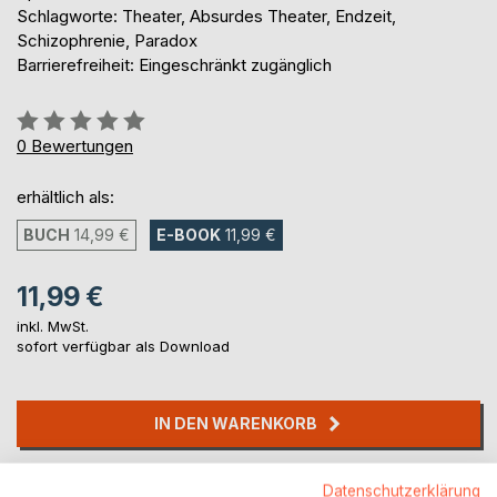
Schlagworte: Theater, Absurdes Theater, Endzeit,
Schizophrenie, Paradox
Barrierefreiheit: Eingeschränkt zugänglich
Bewertung::
0%
0
Bewertungen
erhältlich als:
BUCH
14,99 €
E-BOOK
11,99 €
11,99 €
inkl. MwSt.
sofort verfügbar als Download
IN DEN WARENKORB
Auf die Merkliste
Datenschutzerklärung