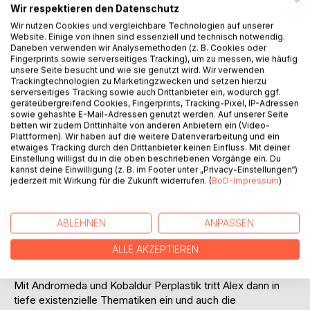
Titel bewerten
Wir respektieren den Datenschutz
Wir nutzen Cookies und vergleichbare Technologien auf unserer
Website. Einige von ihnen sind essenziell und technisch notwendig.
Daneben verwenden wir Analysemethoden (z. B. Cookies oder
Fingerprints sowie serverseitiges Tracking), um zu messen, wie häufig
unsere Seite besucht und wie sie genutzt wird. Wir verwenden
Trackingtechnologien zu Marketingzwecken und setzen hierzu
serverseitiges Tracking sowie auch Drittanbieter ein, wodurch ggf.
geräteübergreifend Cookies, Fingerprints, Tracking-Pixel, IP-Adressen
BESCHREIBUNG
sowie gehashte E-Mail-Adressen genutzt werden. Auf unserer Seite
betten wir zudem Drittinhalte von anderen Anbietern ein (Video-
Plattformen). Wir haben auf die weitere Datenverarbeitung und ein
etwaiges Tracking durch den Drittanbieter keinen Einfluss. Mit deiner
Das zweite Buch des Zyklus "Das absurde Theater der
Einstellung willigst du in die oben beschriebenen Vorgänge ein. Du
Apokalypse" "Des Wahnsinns goldene Pforten 2 -
kannst deine Einwilligung (z. B. im Footer unter „Privacy-Einstellungen“)
jederzeit mit Wirkung für die Zukunft widerrufen. (
BoD-Impressum
)
Wahnhallahs Paraphrasenschnuller" setzt die Botschaft
fort, den Leser in die komplexe und eindringliche
Gedankenwelt von Alex und seinen eingebildeten
ABLEHNEN
ANPASSEN
Spiegelmarionetten zu entführen und bewegt sich zunächst
im Refugium des Feenköniginnenkongresses, wo die
ALLE AKZEPTIEREN
Fürsprecherinnen eines humanistischen Weltbildes ihr
politisches und soziales Sendungsbewusstsein darstellen.
Mit Andromeda und Kobaldur Perplastik tritt Alex dann in
tiefe existenzielle Thematiken ein und auch die