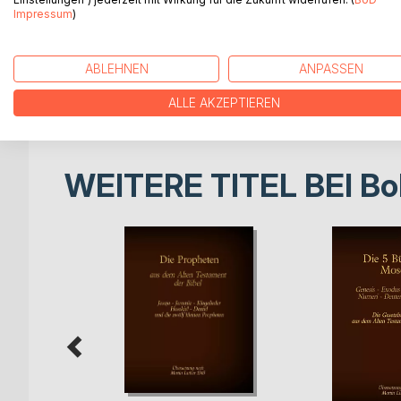
Impressum
)
Übersetzung nach Martin Luther 1545
Layout, Schriftsatz, Formatierung:
ABLEHNEN
ANPASSEN
Antonia Katharina Tessnow
www.antonia-katharina.de
ALLE AKZEPTIEREN
WEITERE TITEL BEI
Bo