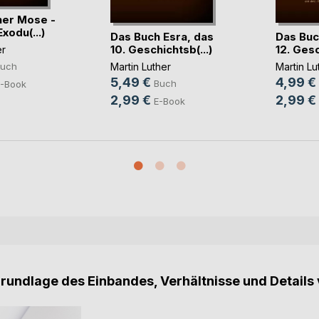
her Mose -
xodu(...)
Das Buch Esra, das
Das Buc
10. Geschichtsb(...)
12. Gesch
er
Martin Luther
Martin Lu
uch
5,49 €
4,99 €
Buch
-Book
2,99 €
2,99 €
E-Book
Grundlage des Einbandes, Verhältnisse und Details 