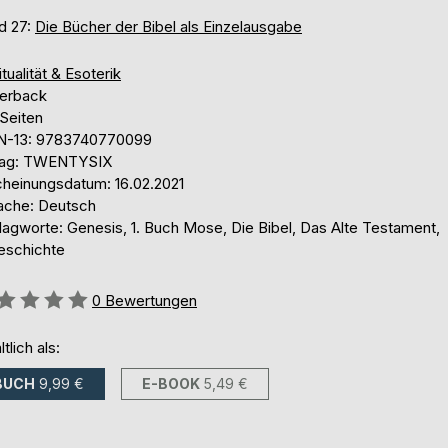
d 27:
Die Bücher der Bibel als Einzelausgabe
itualität & Esoterik
erback
 Seiten
N-13: 9783740770099
lag: TWENTYSIX
cheinungsdatum: 16.02.2021
ache: Deutsch
lagworte: Genesis, 1. Buch Mose, Die Bibel, Das Alte Testament,
eschichte
ertung::
0
Bewertungen
ltlich als:
BUCH
9,99 €
E-BOOK
5,49 €