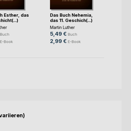
h Esther, das
Das Buch Nehemia,
Das 8.
icht(...)
das 11. Geschich(...)
Gesch
d(...)
ther
Martin Luther
Martin
5,49 €
9,99
Buch
Buch
2,99 €
6,99
E-Book
E-Book
variieren)