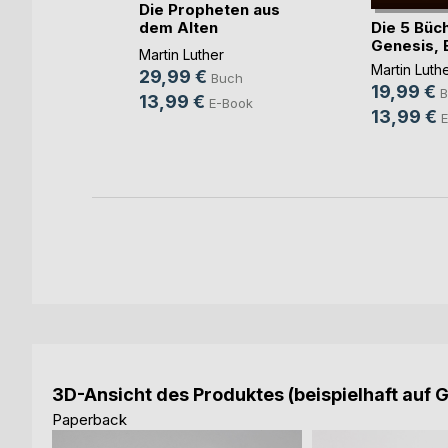
Die Propheten aus
Die 5 Büc
dem Alten
Genesis, E
Testam(...)
 Mose,
Martin Luther
s 3(...)
Martin Luth
29,99 €
Buch
19,99 €
B
13,99 €
E-Book
13,99 €
E
ok
3D-Ansicht des Produktes (beispielhaft auf 
Paperback