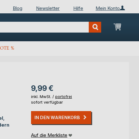
Blog
Newsletter
Hilfe
Mein Konto
Mein Wa
OTE %
9,99 €
inkl. MwSt. /
portofrei
sofort verfügbar
IN DEN WARENKORB
l,
dern
Auf die Merkliste