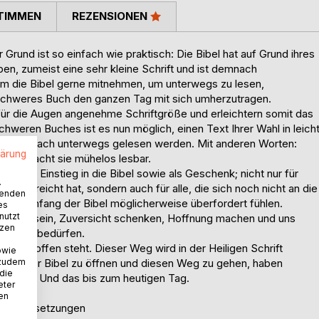
TIMMEN
REZENSIONEN
rund ist so einfach wie praktisch: Die Bibel hat auf Grund ihres
en, zumeist eine sehr kleine Schrift und ist demnach
 die Bibel gerne mitnehmen, um unterwegs zu lesen,
 schweres Buch den ganzen Tag mit sich umherzutragen.
für die Augen angenehme Schriftgröße und erleichtern somit das
chweren Buches ist es nun möglich, einen Text Ihrer Wahl in leich
ibel einfach unterwegs gelesen werden. Mit anderen Worten:
lärung
rsion macht sie mühelos lesbar.
d als Einstieg in die Bibel sowie als Geschenk; nicht nur für
.
ts erreicht hat, sondern auch für alle, die sich noch nicht an die
wenden
esamtumfang der Bibel möglicherweise überfordert fühlen.
es
nutzt
d Stütze sein, Zuversicht schenken, Hoffnung machen und uns
tzen
 so sehr bedürfen.
ss er offen steht. Dieser Weg wird in der Heiligen Schrift
owie
schaft der Bibel zu öffnen und diesen Weg zu gehen, haben
 zudem
 die
efunden. Und das bis zum heutigen Tag.
eter
nen
hen Übersetzungen