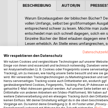
BESCHREIBUNG
AUTOR/IN
PRESSES
Warum Einzelausgaben der biblischen Bücher? Der G
vollen Umfangs, selbst bei großformatigen Ausgab
entsprechend schwer zu lesen. Möchte man zudem
entscheidet man sich schnell dagegen, solch ein
Einzelne Bücher der Bibel erlauben dagegen eine 
Lesen erheblich. An Stelle eines umfangreichen, s
tragbarer Ausführung mitzunehmen. So kann die B
Datenschutzerk
Luther hat die Bibel zugänglich gemacht, diese Ve
Wir respektieren den Datenschutz
Zudem eignen sich die einzelnen Bücher hervorragen
Wir nutzen Cookies und vergleichbare Technologien auf unserer Website
Menschen, welche die biblische Heilsbotschaft berei
Einige von ihnen sind essenziell und technisch notwendig. Daneben ver
Heilige Schrift heranwagten oder sich von dem G
wir Analysemethoden (z. B. Cookies oder Fingerprints sowie serverseitig
Tracking), um zu messen, wie häufig unsere Seite besucht und wie sie ge
Die Botschaft der Bibel kann eine große Hilfe un
wird. Wir verwenden Trackingtechnologien zu Marketingzwecken und se
trösten, gerade in einer Zeit, in der wir des Trosts
hierzu serverseitiges Tracking sowie auch Drittanbieter ein, wodurch ggf.
Wer den Weg nach Hause sucht, der soll wissen, da
geräteübergreifend Cookies, Fingerprints, Tracking-Pixel, IP-Adressen s
gewiesen. Mit der Entscheidung, sich für die Bot
gehashte E-Mail-Adressen genutzt werden. Auf unserer Seite betten wir
Drittinhalte von anderen Anbietern ein (Video-Plattformen). Wir haben auf
unzählige Menschen seit Jahrhunderten ihr Heil g
weitere Datenverarbeitung und ein etwaiges Tracking durch den Drittanbi
keinen Einfluss. Mit deiner Einstellung willigst du in die oben beschriebe
Mit Übersetzungsalternativen aus unterschiedlic
Vorgänge ein. Du kannst deine Einwilligung (z. B. im Footer unter „Privacy-
Einstellungen“) jederzeit mit Wirkung für die Zukunft widerrufen. (
BoD-