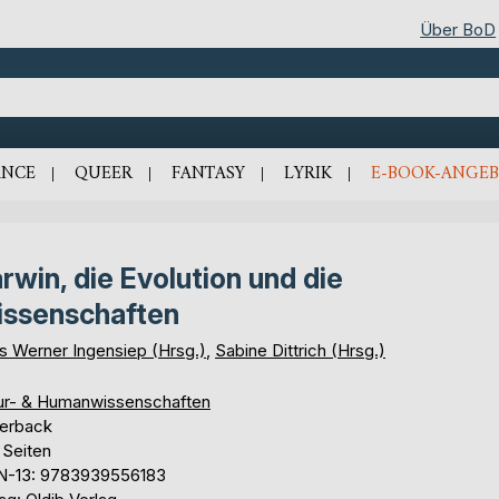
Über BoD
NCE
QUEER
FANTASY
LYRIK
E-BOOK-ANGEB
rwin, die Evolution und die
ssenschaften
s Werner Ingensiep (Hrsg.)
,
Sabine Dittrich (Hrsg.)
ur- & Humanwissenschaften
erback
 Seiten
N-13: 9783939556183