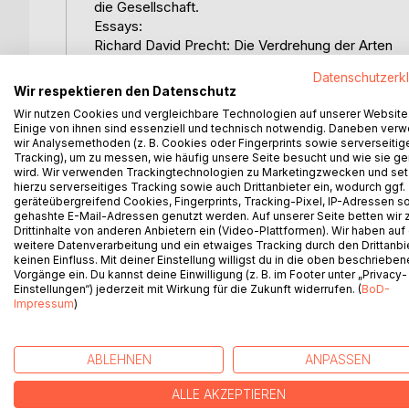
die Gesellschaft.
Essays:
Richard David Precht: Die Verdrehung der Arten
Hynek Burda und Sabine Begall: Darwin und die Bi
Datenschutzerk
Bernhard Verbeek: Genom, Verhalten, Geist und Et
Wir respektieren den Datenschutz
Wir nutzen Cookies und vergleichbare Technologien auf unserer Website
Einblicke in die Wissenschaften:
Einige von ihnen sind essenziell und technisch notwendig. Daneben ver
Eberhard Passarge: Darwin und die Medizin
wir Analysemethoden (z. B. Cookies oder Fingerprints sowie serverseitig
Tracking), um zu messen, wie häufig unsere Seite besucht und wie sie ge
Daniel Hoffmann: Darwin und die Bioinformatik
wird. Wir verwenden Trackingtechnologien zu Marketingzwecken und se
Eberhard Schmidt: Darwin und die Biologiedidaktik
hierzu serverseitiges Tracking sowie auch Drittanbieter ein, wodurch ggf.
Heiko Schulz: Darwin und die Theologie
geräteübergreifend Cookies, Fingerprints, Tracking-Pixel, IP-Adressen s
gehashte E-Mail-Adressen genutzt werden. Auf unserer Seite betten wir
Bernd Gräfrath: Darwin und die Ethik
Drittinhalte von anderen Anbietern ein (Video-Plattformen). Wir haben auf
weitere Datenverarbeitung und ein etwaiges Tracking durch den Drittanbi
Werkstücke:
keinen Einfluss. Mit deiner Einstellung willigst du in die oben beschriebe
Hans Werner Ingensiep: Darwin und die Freiheit
Vorgänge ein. Du kannst deine Einwilligung (z. B. im Footer unter „Privacy-
Einstellungen“) jederzeit mit Wirkung für die Zukunft widerrufen. (
BoD-
Ursula Renner: August Strindbergs „Totenkopfsc
Impressum
)
ABLEHNEN
ANPASSEN
WEITERE TITEL BEI
Bo
ALLE AKZEPTIEREN