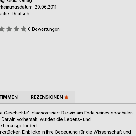
ag: Oldib Verlag
cheinungsdatum: 29.06.2011
ache: Deutsch
ertung::
0
Bewertungen
TIMMEN
REZENSIONEN
ne Geschichte“, diagnostiziert Darwin am Ende seines epochalen
s Darwin vorhersah, wurden die Lebens- und
e herausgefordert.
rkstücken Einblicke in ihre Bedeutung für die Wissenschaft und