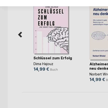
IMANERE
Schlüssel zum Erfolg
LA
Alzheimer
Dima Hajouz
neu denk
14,99 €
Buch
ch
Norbert Wr
14,99 €
B