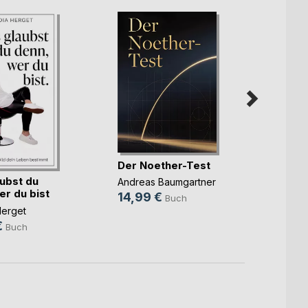
Pfleg
Der Noether-Test
Heiko 
ubst du
Andreas Baumgartner
34,9
er du bist
14,99 €
Buch
Herget
€
Buch