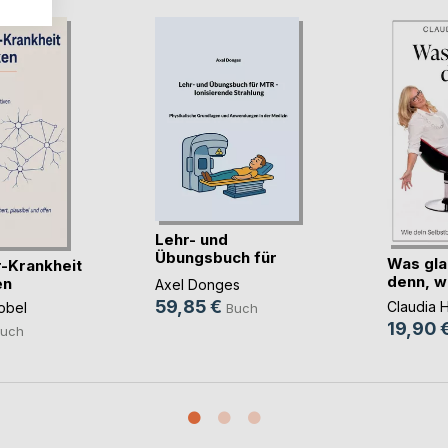
Lehr- und
Übungsbuch für
Was gla
-Krankheit
MTR Ionis(...)
denn, w
en
Axel Donges
59,85 €
Claudia 
obel
Buch
19,90 
uch